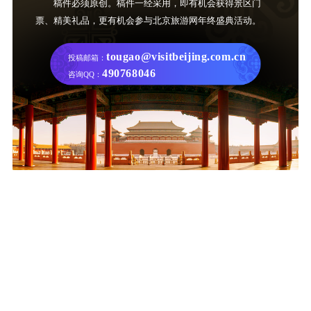
稿件必须原创。稿件一经采用，即有机会获得景区门
票、精美礼品，更有机会参与北京旅游网年终盛典活动。
tougao@visitbeijing.com.cn
投稿邮箱：
490768046
咨询QQ：