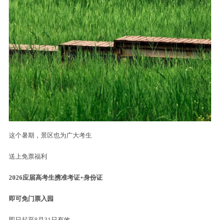
资料图
野鸭湖湿地自然保护区
依托园区讲解系统、标识标牌、科普栈道
直观展示湿地生态样貌与鸟类物种知识
夯实观鸟科普基础硬件条件
立足自身生态优势
全力打造专业化观鸟研学基地
统筹推进观鸟设施升级、科普宣传推广、
赛事活动举办、特色课程研发多项工作