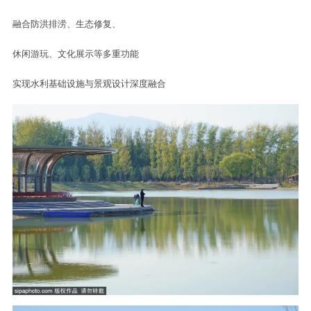
西临故宫北院、北抵南沙河
总占地面积85.04公顷
被网友称作“海淀山后的阿那亚”