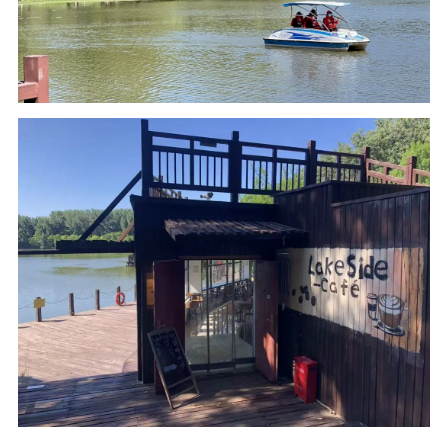
汉石桥湿地公园
是北京平原地区著名的大型湿地
被誉为“京东大芦荡”
盛夏时节，园内绿荫蔽日、湖水潺潺
微风掠过湖面，送来阵阵清凉