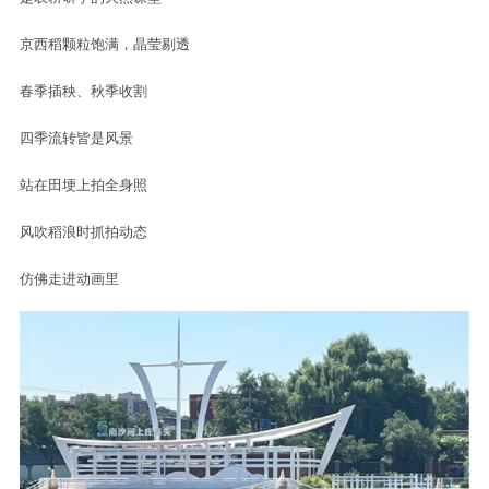
京西稻颗粒饱满，晶莹剔透
春季插秧、秋季收割
四季流转皆是风景
站在田埂上拍全身照
风吹稻浪时抓拍动态
仿佛走进动画里