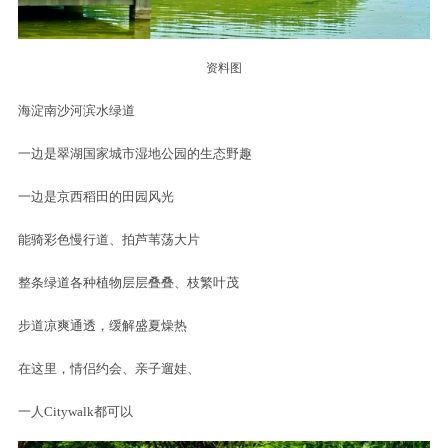
资料图
海淀南沙河滨水绿道
一边是翠湖国家城市湿地公园的生态野趣
一边是京西稻田的田园风光
能骑彩色慢行道、拍芦苇荡大片
整条绿道各种植物层层叠叠、枝繁叶茂
步道凉爽通透，缓解盛夏燥热
在这里，情侣约会、亲子遛娃、
一人Citywalk都可以