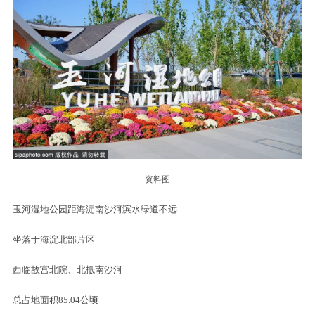
长度
：7.2公里
运动方式
：步行、骑行
开放时间
：全年开放，全天24小时
游玩贴士
：翠湖国家城市湿地公园仅4-10月开放，需提前在官网预约；
稻田仅春秋有明显景观，其他季节可看荷花、芦苇。
公共交通
：16号线“永丰站”A口出，换乘575路公交至“上庄水库南站”，
步行5分钟；或“稻香湖站”C口出，骑行1公里；乘575路、330路到“上庄
水库南站”。
自驾
：导航“稻香湖公园停车场”或“集美家居（上庄路店）”。
Part 02