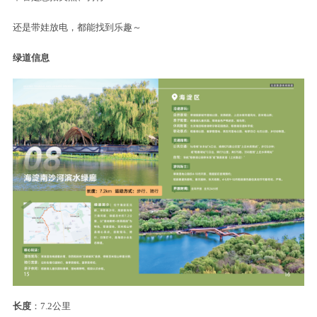
资料图
行走在绿道上
沿途能看南沙河风光、稻田景色
偶尔有野鸭从水面掠过
体验感拉满