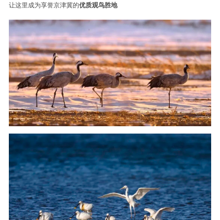
野鸭湖国家湿地公园所在区域
处于东亚-澳大利西亚候鸟迁徙核心通道
是华北地区候鸟停歇补给、繁衍栖息、
越冬栖息的关键场所