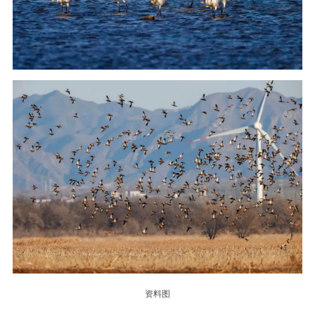
迁徙高峰期过境候鸟数量可达十万余只
得天独厚的生态条件
让这里成为享誉京津冀的
优质观鸟胜地