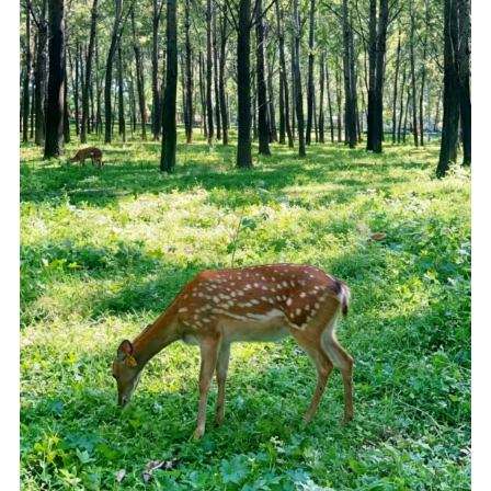
2026应届高考生携准考证+身份证
即可免门票入园
即日起至8月31日有效
快趁这个机会
来这里感受自然野趣吧
地点：北京野鸭湖国家湿地公园
Part 04
汉石桥湿地公园