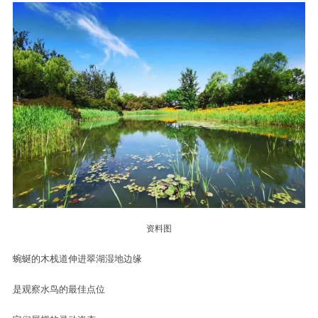
资料图
蜿蜒的木栈道伸进翠湖湿地边缘
是观察水鸟的最佳点位