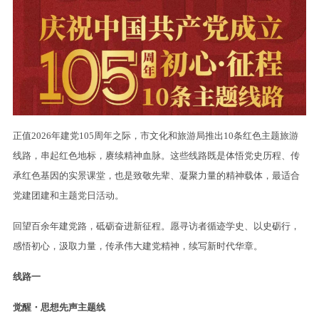
正值2026年建党105周年之际，市文化和旅游局推出10条红色主题旅游
线路，串起红色地标，赓续精神血脉。这些线路既是体悟党史历程、传
承红色基因的实景课堂，也是致敬先辈、凝聚力量的精神载体，最适合
党建团建和主题党日活动。
回望百余年建党路，砥砺奋进新征程。愿寻访者循迹学史、以史砺行，
感悟初心，汲取力量，传承伟大建党精神，续写新时代华章。
线路一
觉醒・思想先声主题线