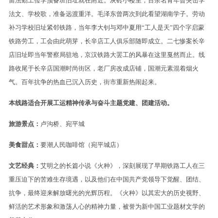
留法勤工俭学预备班旧址就在附近。灰砖小楼里，百余名青年曾突击学
法文、学校歌，准备远渡重洋。毛泽东曾两次到此看望湖南学子。劳动
补习学校旧址紧邻铁路，当年李大钊与邓中夏用“工人是天”四个字启蒙
铁路劳工，工会由此萌芽，长辛店工人俱乐部随即成立。二七惨案长辛
店旧址即当年警察局驻地，京汉铁路大罢工的风暴在这里戛然而止。线
路收尾于长辛店国潮时尚街区，老厂房改成店铺，国潮元素混着烟火
气。百年抗争的热血已沉入历史，街市重新热闹起来。
本线路适合开展工运精神传承与奋斗主题党建、团建活动。
旅游景点：
卢沟桥、宛平城
美食甜点：
要潮人民咖啡馆（宛平城店）
文艺经典：
艾明之的长篇小说《火种》，深刻展现了早期铁路工人在三
重压迫下的苦难生存境遇，以及他们在中国共产党领导下觉醒、团结、
抗争，最终迎来解放曙光的光辉历程。《火种》以其宏大的历史视野、
鲜活的艺术形象和激荡人心的精神力量，被誉为新中国工业题材文学的