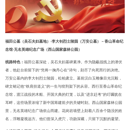
福田公墓（吴石夫妇墓地）-李大钊烈士陵园（万安公墓）－香山革命纪
念馆-无名英雄纪念广场（西山国家森林公园）
线路特色：
福田公墓深处，吴石夫妇墓碑素净。作为隐蔽战线上的潜伏
者，他赴台前留下的“凭将一掬丹心在”诗句，刻尽了向死而行的决绝。
万安公墓内的李大钊烈士陵园，松柏肃立。墓前汉白玉雕像目光沉毅，
碑文铭记他“铁肩担道义”的一生与绞刑架下的从容。西行至香山革命纪
念馆，渡江战役的木船、开国大典的灯笼，以及“进京赶考”的叮嘱犹在
耳畔，这些场景浓缩了新中国筹建前夕的关键时刻。西山国家森林公园
里，无名英雄纪念广场依山而建。花岗岩墙壁上刻着八百余个隐没的姓
名，浮雕凝视远方。他们曾深入虎穴，功勋深藏，只留下沉默的凝望。