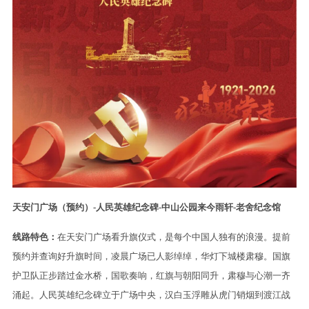
天安门广场（预约）-人民英雄纪念碑-中山公园来今雨轩-老舍纪念馆
线路特色：
在天安门广场看升旗仪式，是每个中国人独有的浪漫。提前
预约并查询好升旗时间，凌晨广场已人影绰绰，华灯下城楼肃穆。国旗
护卫队正步踏过金水桥，国歌奏响，红旗与朝阳同升，肃穆与心潮一齐
涌起。人民英雄纪念碑立于广场中央，汉白玉浮雕从虎门销烟到渡江战