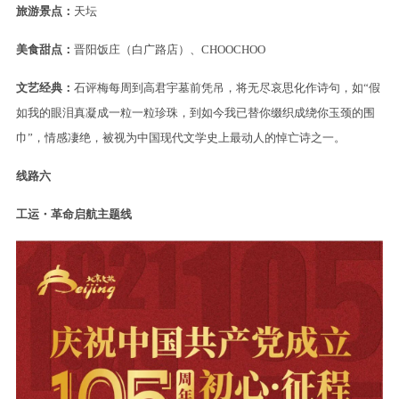
旅游景点：
天坛
美食甜点：
晋阳饭庄（白广路店）、CHOOCHOO
文艺经典：
石评梅每周到高君宇墓前凭吊，将无尽哀思化作诗句，如“假
如我的眼泪真凝成一粒一粒珍珠，到如今我已替你缀织成绕你玉颈的围
巾”，情感凄绝，被视为中国现代文学史上最动人的悼亡诗之一。
线路六
工运・革命启航主题线