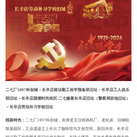
二七厂1897科创城－长辛店留法勤工俭学预备班旧址－长辛店工人俱乐
部旧址－长辛店国潮时尚街区-二七惨案长辛店旧址（警察局驻地旧址）
－长辛店劳动补习学校旧址
线路特色：
二七厂1897科创城，前身是京汉铁路机厂。老机床、旧钢轨
散落园区，工业遗迹之上长出了咖啡馆与文创空间，新旧并存。长辛店