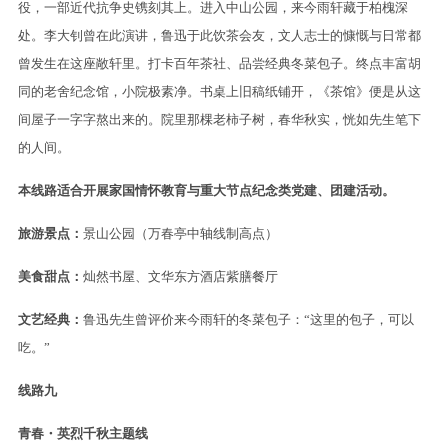
役，一部近代抗争史镌刻其上。进入中山公园，来今雨轩藏于柏槐深
处。李大钊曾在此演讲，鲁迅于此饮茶会友，文人志士的慷慨与日常都
曾发生在这座敞轩里。打卡百年茶社、品尝经典冬菜包子。终点丰富胡
同的老舍纪念馆，小院极素净。书桌上旧稿纸铺开，《茶馆》便是从这
间屋子一字字熬出来的。院里那棵老柿子树，春华秋实，恍如先生笔下
的人间。
本线路适合开展家国情怀教育与重大节点纪念类党建、团建活动。
旅游景点：
景山公园（万春亭中轴线制高点）
美食甜点：
灿然书屋、文华东方酒店紫膳餐厅
文艺经典：
鲁迅先生曾评价来今雨轩的冬菜包子：“这里的包子，可以
吃。”
线路九
青春・英烈千秋主题线