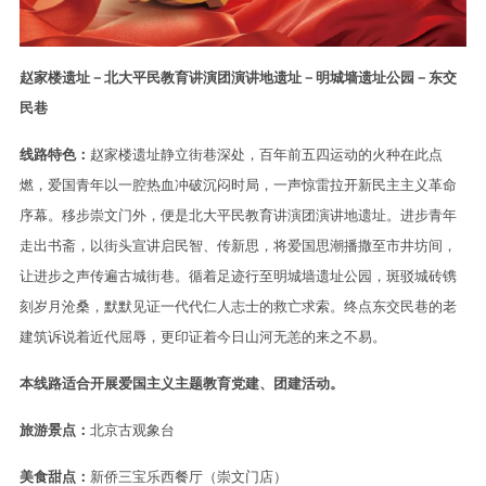
赵家楼遗址－北大平民教育讲演团演讲地遗址－明城墙遗址公园－东交
民巷
线路特色：
赵家楼遗址静立街巷深处，百年前五四运动的火种在此点
燃，爱国青年以一腔热血冲破沉闷时局，一声惊雷拉开新民主主义革命
序幕。移步崇文门外，便是北大平民教育讲演团演讲地遗址。进步青年
走出书斋，以街头宣讲启民智、传新思，将爱国思潮播撒至市井坊间，
让进步之声传遍古城街巷。循着足迹行至明城墙遗址公园，斑驳城砖镌
刻岁月沧桑，默默见证一代代仁人志士的救亡求索。终点东交民巷的老
建筑诉说着近代屈辱，更印证着今日山河无恙的来之不易。
本线路适合开展爱国主义主题教育党建、团建活动。
旅游景点：
北京古观象台
美食甜点：
新侨三宝乐西餐厅（崇文门店）