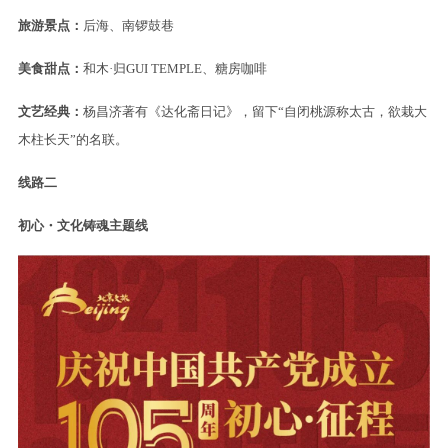
旅游景点：
后海、南锣鼓巷
美食甜点：
和木·归GUI TEMPLE、糖房咖啡
文艺经典：
杨昌济著有《达化斋日记》，留下“自闭桃源称太古，欲栽大
木柱长天”的名联。
线路二
初心・文化铸魂主题线