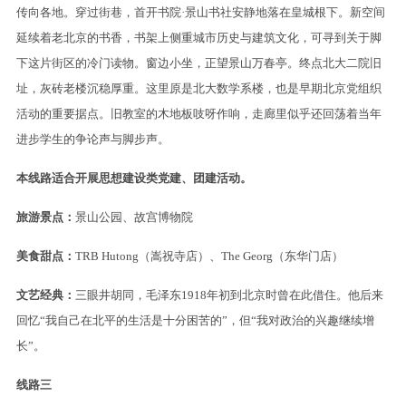
传向各地。穿过街巷，首开书院·景山书社安静地落在皇城根下。新空间
延续着老北京的书香，书架上侧重城市历史与建筑文化，可寻到关于脚
下这片街区的冷门读物。窗边小坐，正望景山万春亭。终点北大二院旧
址，灰砖老楼沉稳厚重。这里原是北大数学系楼，也是早期北京党组织
活动的重要据点。旧教室的木地板吱呀作响，走廊里似乎还回荡着当年
进步学生的争论声与脚步声。
本线路适合开展思想建设类党建、团建活动。
旅游景点：
景山公园、故宫博物院
美食甜点：
TRB Hutong（嵩祝寺店）、The Georg（东华门店）
文艺经典：
三眼井胡同，毛泽东1918年初到北京时曾在此借住。他后来
回忆“我自己在北平的生活是十分困苦的”，但“我对政治的兴趣继续增
长”。
线路三