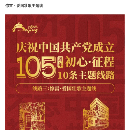
惊雷・爱国壮歌主题线