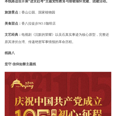
本线路适合开展“进京赶考”主题党性教育与致敬缅怀党建、团建活动。
旅游景点：
香山公园、国家植物园
美食甜点：
香八拉徒步NO.1咖啡店
文艺经典：
电视剧《沉默的荣耀》以吴石真实事迹为核心原型，完整还
原其潜伏台湾、传递绝密军事情报的革命历程。
线路八
坚守·信仰如磐主题线