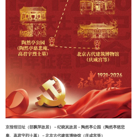
京报馆旧址（邵飘萍故居）－纪晓岚故居－陶然亭公园（陶然亭慈悲
庵、高君宇烈士墓）－北京古代建筑博物馆（庆成宫等）