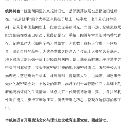
线路特色：
魏染胡同里的京报馆旧址，是邵飘萍故居也是报馆旧址所
在。“铁肩辣手”四个大字至今悬挂于墙上，铅字盘、老印刷机静静陈
列，记录着中国新闻史上一段敢言无畏的时光。向西不远，纪晓岚故居
纪念馆隐在珠市口街边，紫藤仍是当年手植，阅微草堂里旧时书香气犹
存。纪晓岚作为《四库全书》总纂官，为官数十载持正守廉、不阿权
贵，清介自持的品格，为这条求索之路注入了传统士大夫的风骨底色。
地下联络点刘公馆坐落于纪晓岚故居内，是土地革命时期北平连通中共
中央与河北省委、接头中转密信经费的地下秘密联络点。陶然亭公园湖
光柳色，慈悲庵高台临水、环境清幽，曾是李大钊、毛泽东、周恩来等
先驱的秘密集会处。不远处的湖畔，高君宇烈士墓静静伫立，墓碑上刻
着他与石评梅的生死情谊。终点北京古代建筑博物馆，藻井、斗拱等构
件近在咫尺，庆成宫宏敞庄重，历代营造之巧思，都凝在这静穆的殿宇
中。
本线路适合开展廉洁文化与理想信念教育主题党建、团建活动。