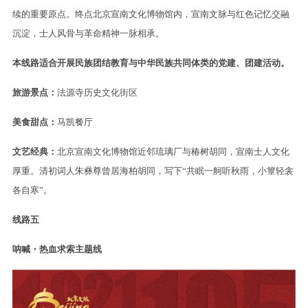
续的重要原点。终点北京宣南文化博物馆内，宣南文脉与红色记忆交融
沉淀，士人风骨与革命精神一脉相承。
本线路适合开展民族团结教育与中华民族共同体类的党建、团建活动。
旅游景点：
法源寺历史文化街区
美食甜点：
马凯餐厅
文艺经典：
北京宣南文化博物馆近邻琉璃厂与椿树胡同，宣南士人文化
厚重。清初词人朱彝尊曾居海柏胡同，写下“共眠一舸听秋雨，小簟轻衾
各自寒”。
线路五
呐喊・热血求索主题线