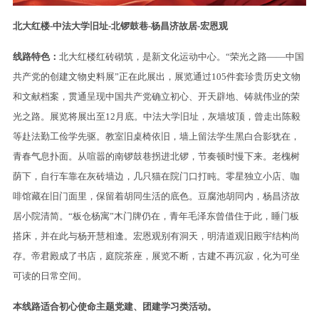
北大红楼-中法大学旧址-北锣鼓巷-杨昌济故居-宏恩观
线路特色：
北大红楼红砖砌筑，是新文化运动中心。“荣光之路——中国
共产党的创建文物史料展”正在此展出，展览通过105件套珍贵历史文物
和文献档案，贯通呈现中国共产党确立初心、开天辟地、铸就伟业的荣
光之路。展览将展出至12月底。中法大学旧址，灰墙坡顶，曾走出陈毅
等赴法勤工俭学先驱。教室旧桌椅依旧，墙上留法学生黑白合影犹在，
青春气息扑面。从喧嚣的南锣鼓巷拐进北锣，节奏顿时慢下来。老槐树
荫下，自行车靠在灰砖墙边，几只猫在院门口打盹。零星独立小店、咖
啡馆藏在旧门面里，保留着胡同生活的底色。豆腐池胡同内，杨昌济故
居小院清简。“板仓杨寓”木门牌仍在，青年毛泽东曾借住于此，睡门板
搭床，并在此与杨开慧相逢。宏恩观别有洞天，明清道观旧殿宇结构尚
存。帝君殿成了书店，庭院茶座，展览不断，古建不再沉寂，化为可坐
可读的日常空间。
本线路适合初心使命主题党建、团建学习类活动。