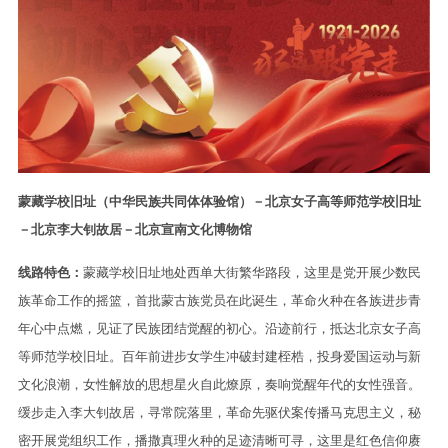
蒙藏学校旧址（中华民族共同体体验馆）－北京女子高等师范学校旧址
－北京李大钊故居－北京宣南文化博物馆
线路特色：
蒙藏学校旧址地处西单大街繁华路段，这里是党开展少数民
族革命工作的摇篮，首批蒙古族党员在此诞生，革命火种在各族进步青
年心中点燃，见证了民族团结觉醒的初心。沿迹前行，抵达北京女子高
等师范学校旧址。百年前进步女学生冲破封建桎梏，投身爱国运动与新
文化浪潮，女性解放的思想星火自此燎原，奏响觉醒年代的女性强音。
缓步走入李大钊故居，寻常院落里，革命先驱伏案传播马克思主义，秘
密开展党组织工作，播撒真理火种的足迹清晰可寻，这里是红色信仰赓