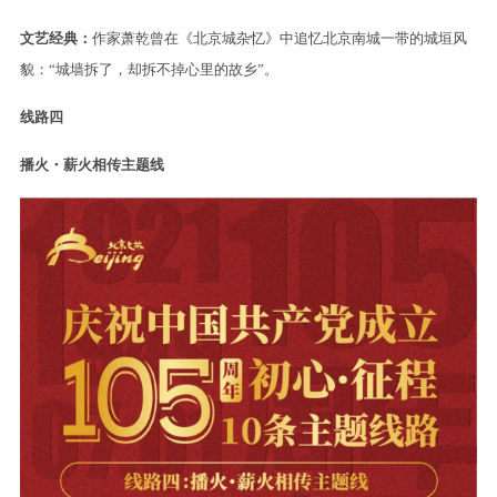
文艺经典：
作家萧乾曾在《北京城杂忆》中追忆北京南城一带的城垣风
貌：“城墙拆了，却拆不掉心里的故乡”。
线路四
播火・薪火相传主题线