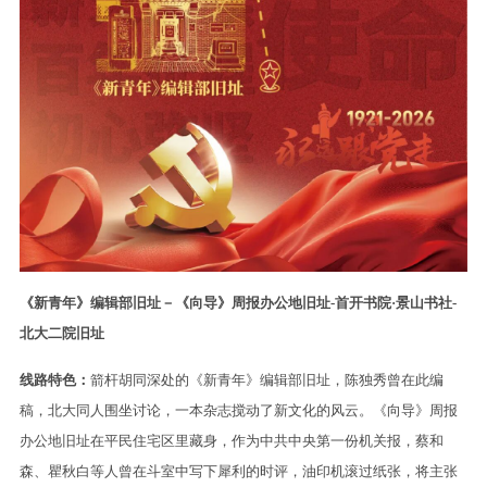
《新青年》编辑部旧址－《向导》周报办公地旧址-首开书院·景山书社-
北大二院旧址
线路特色：
箭杆胡同深处的《新青年》编辑部旧址，陈独秀曾在此编
稿，北大同人围坐讨论，一本杂志搅动了新文化的风云。《向导》周报
办公地旧址在平民住宅区里藏身，作为中共中央第一份机关报，蔡和
森、瞿秋白等人曾在斗室中写下犀利的时评，油印机滚过纸张，将主张