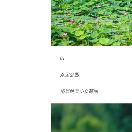
01
永定公园
清晨绝美小众荷池