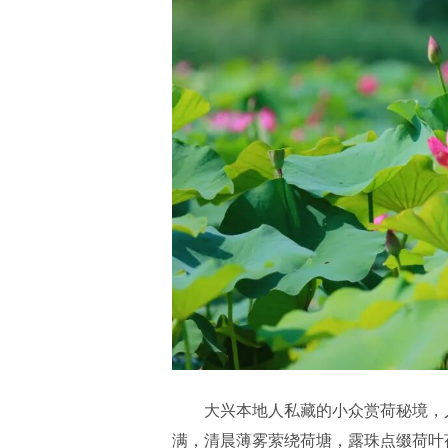
大兴本地人私藏的小众赏荷秘境，
满，清晨薄雾萦绕荷塘，露珠点缀荷叶