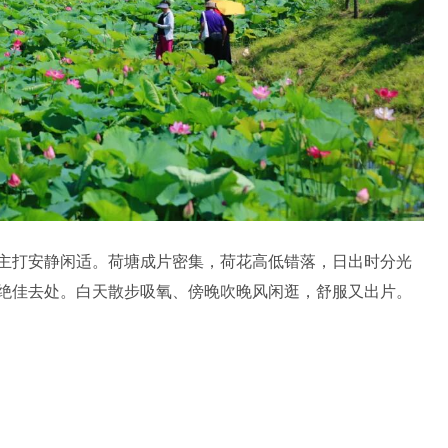
主打安静闲适。荷塘成片密集，荷花高低错落，日出时分光
绝佳去处。白天散步吸氧、傍晚吹晚风闲逛，舒服又出片。