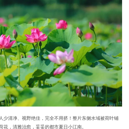
人少清净、视野绝佳，完全不用挤！整片东侧水域被荷叶铺
荷花，清雅治愈，妥妥的都市夏日小江南。