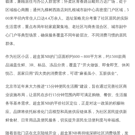
载体，兼顾居住与办公人群需求；怀柔区青春路店毗邻万达广场，处于
区域核心商圈；通州九棵树西路店则扎根城市副中心高密度门户区域，5
00米半径内常住人口达4.4万余人。选址策略充分考量了社区居民的实际
生活需求，重点布局年轻家庭聚集地、老社区与商务混合区、城市副中
心门户等典型场景，确保服务覆盖不同年龄层次、不同消费习惯的居民
群体。
作为社区小店，超盒算NB的门店面积约600～800平方米，约1500款商
品涵盖生鲜、3R、标品、冻品分类，覆盖了“开火做饭、即食即烹、休闲
悦己、居家日用”四大类的消费需求，可谓“麻雀虽小、五脏俱全”。
北京市近年来大力推进“15分钟便民生活圈”建设，旨在通过完善社区商
业设施布局，让居民在步行15分钟范围内即可满足购物、餐饮、生活服
务等基本需求。超盒算NB的平价社区定位，正是对这一政策的积极响
应。品牌将依托标准化门店模型和高效供应链体系，为社区居民提供新
鲜食材、日常用品及便民服务，切实提升居民生活便利度与幸福感。
随着首批门店在北京陆续开业，超盒算NB将持续深耕社区消费场景，发