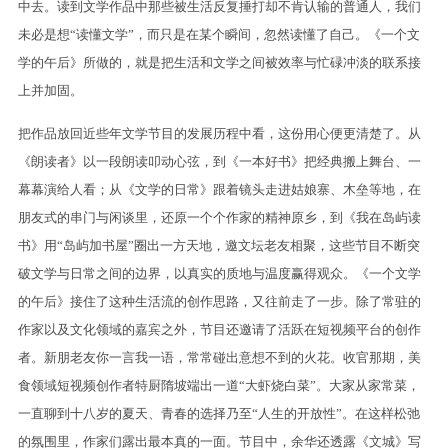
中去。读到文学作品中那些被生活反复捶打却不肯认输的普通人，我们
未必是想“读懂文学”，而只是在某个瞬间，忽然读懂了自己。《一个文
学的午后》所做的，就是把生活和文学之间被效率与忙碌冲淡的联系接
上并加固。
把作品放回近些年文学节目的发展历程中看，这份用心便更清楚了。从
《朗读者》以一段朗读叩动心弦，到《一本好书》把经典搬上舞台、一
幕幕演给人看；从《文学的日常》跟着镜头走进姑娘寨、木垒等地，在
朋友式的串门与闲谈里，还原一个个作家的精神原乡，到《我在岛屿读
书》用“岛屿加书屋”圈出一方天地，邀文坛老友相聚，这些节目不断突
破文学与日常之间的边界，以真实的质地与温度赢得观众。《一个文学
的午后》接住了这种生活流的创作思路，又往前走了一步。除了常驻的
作家以及文化领域的嘉宾之外，节目还邀请了活跃在短视频平台的创作
者。新朋老友你一言我一语，常常碰出意想不到的火花。收官那期，美
食领域短视频创作者特厨隋坡端出一道“大虾烧白菜”。大家从家常菜，
一直聊到十八岁的夏天、青春的选择乃至“人生的开放性”。在这样松弛
的氛围里，作家们露出最本真的一面。节目中，余华还透露《文城》写