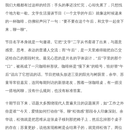
我们大概都有过这样的经历：手头的事还没忙完，心却先累了，只想找
个地方歇一歇。文学生活漫谈节目《一个文学的午后》就像这时候递来
的一杯咖啡，仿佛轻声问了一句：“要不要在这个午后，和文学一起坐下
来，聊一聊”。
节目名字本身就是一句邀请。它把“文学”二字从书斋请了出来，与愿意
感受、思考、表达的普通人交流；而“午后”，是一天里难得能把自己交
还给自己的那段时光。最见心思的是片名的字体设计，“后”字里的那个
“口”，被画成了一只咖啡杯形状。咖啡杯是“慢下来”的暗号，恰好替“午
后”说出了它想说的话。节目把镜头放进三亚的阳光与树荫里，余华、苏
童等常驻嘉宾，连同每期到访的新朋老友，围着一张咖啡桌，有一搭没
一搭地闲聊，没有什么规则，也没有标准答案。
十期节目下来，话题大多围绕现代人普遍关注的议题展开，如“工作之外
你是谁”“今天，爱情如何打动你”等。聊“松弛感”那段令人印象深刻。余
华说，松弛就是把思维从这张桌子移到那把椅子上，然后忘掉那个桌子
的存在；苏童更妙，说他发现榕树是会结果子的，就觉得松弛了。两位