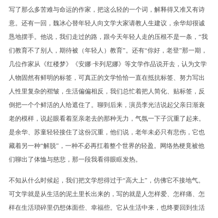
写了那么多苦难与命运的作家，把这么轻的一个词，解释得又准又有诗
意。还有一回，魏冰心替年轻人向文学大家请教人生建议，余华却很诚
恳地摆手。他说，我们走过的路，跟今天年轻人走的压根不是一条，“我
们教育不了别人，期待被（年轻人）教育”。还有“你好，老登”那一期，
几位作家从《红楼梦》《安娜·卡列尼娜》等文学作品说开去，认为文学
人物固然有鲜明的标签，可真正的文学恰恰一直在抵抗标签、努力写出
人性里复杂的褶皱，生活偏偏相反，我们总忙着把人简化、贴标签，反
倒把一个个鲜活的人给遮住了。聊到后来，演员李光洁说起父亲日渐衰
老的模样，说起眼看着至亲老去的那种无力，气氛一下子沉重了起来。
是余华、苏童轻轻接住了这份沉重，他们说，老年未必只有悲伤，它也
藏着另一种“解脱”，一种不必再扛着整个世界的轻盈。网络热梗竟被他
们聊出了体恤与慈悲，那一段我看得眼眶发热。
不知从什么时候起，我们把文学想得过于“高大上”，仿佛它不接地气。
可文学就是从生活的泥土里长出来的，写的就是人怎样爱、怎样痛、怎
样在生活琐碎里仍想体面些、幸福些。它从生活中来，也终要回到生活