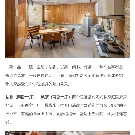
一院一品，一院一主题，拈香、试茶、阅书、对话……每个名字都是一
份诗词风雅，一段良辰佳话。下面，我们将对各个小院进行具体介绍，
带大家感受每个小院独具的魅力风采。
拈香（两卧一厅），试茶（两卧一厅）
两个院落是封闭式私家庭院厨房
的设计，有两室一厅一榻榻米；推开门温馨与舒适迎面而来，标准的大
床卧室、有趣的儿童上下床、宽敞榻榻米、舒适阳光庭院，让人流连忘
返。