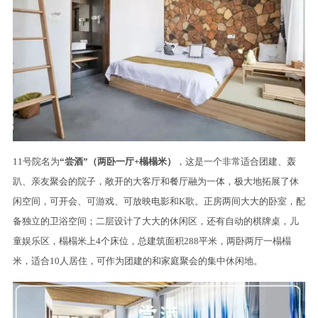
11号院名为
“尝酒”（两卧一厅+榻榻米）
，这是一个非常适合团建、轰
趴、亲友聚会的院子，敞开的大客厅和餐厅融为一体，极大地拓展了休
闲空间，可开会、可游戏、可放映电影和K歌。正房两间大大的卧室，配
备独立的卫浴空间；二层设计了大大的休闲区，还有自动的棋牌桌，儿
童娱乐区，榻榻米上4个床位，总建筑面积288平米，两卧两厅一榻榻
米，适合10人居住，可作为团建的和家庭聚会的集中休闲地。