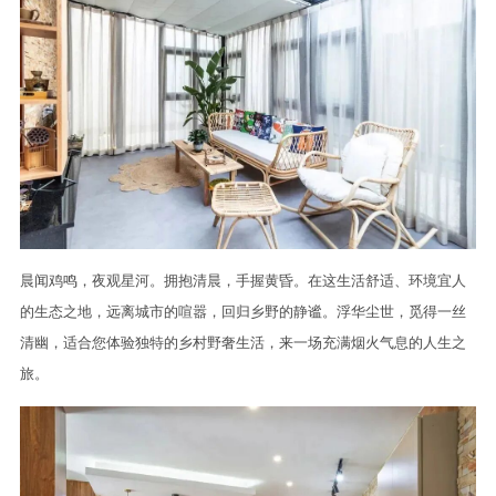
晨闻鸡鸣，夜观星河。拥抱清晨，手握黄昏。在这生活舒适、环境宜人
的生态之地，远离城市的喧嚣，回归乡野的静谧。浮华尘世，觅得一丝
清幽，适合您体验独特的乡村野奢生活，来一场充满烟火气息的人生之
旅。