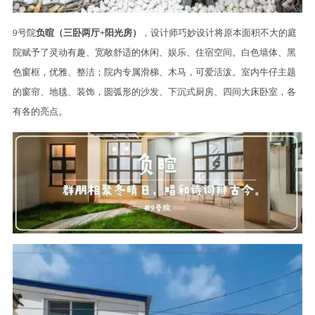
9号院
负暄（三卧两厅+阳光房）
，设计师巧妙设计将原本面积不大的庭
院赋予了灵动有趣、宽敞舒适的休闲、娱乐、住宿空间。白色墙体、黑
色窗框，优雅、整洁；院内专属滑梯、木马，可爱活泼。室内牛仔主题
的窗帘、地毯、装饰，圆弧形的沙发、下沉式厨房、四间大床卧室，各
有各的亮点。