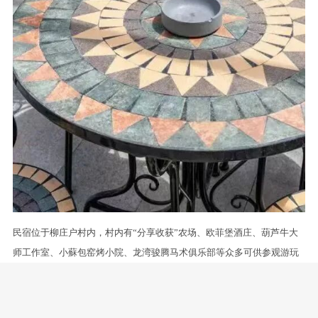
民宿位于柳庄户村内，村内有“分享收获”农场、欧菲堡酒庄、葫芦牛大
师工作室、小蘇包窑烤小院、龙湾骏腾马术俱乐部等众多可供参观游玩
的点位。民宿距舞彩浅山、北京国际鲜花港、汉石桥湿地公园、奥林匹
克水上公园等景区也较近，车程均为10-20分钟，欢迎各位朋友前来入
住。