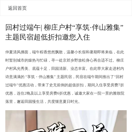
返回首页
回村过端午| 柳庄户村“享筑·伴山雅集”
主题民宿超低折扣邀您入住
仲夏清风拂面，端午粽香悠然飘散，温馨小长假和暑期即将来临，在此
时暂别城市的燥热与忙碌，寻一处京郊乡野放松身心再合适不过。柳庄
户村风光秀美、底蕴十足，田园清新、业态丰富。在此带大家走进村内
诗意满满的 “享筑・伴山雅集” 主题民宿，民宿在端午期间推出了“回村
过端午”优惠活动，带来了史无前例的超值折扣，期间入住享受房费7折
优惠，连住2晚及以上享受房费6折优惠，诚邀大家在一院一景的雅致院
落里，邂逅田园慢生活，共度惬意夏日时光。