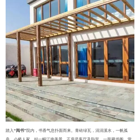
踏入
“阅书”
院内，书香气息扑面而来。青砖绿瓦，涓涓溪水，一帆孤
舟，小桥人家，好一幅江南美景。正房是客厅及卧室，一面藏书阁，营