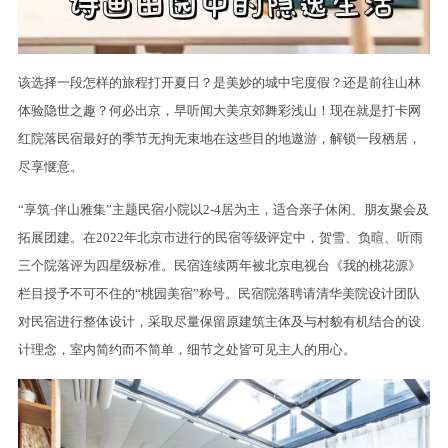
该选择一段怎样的旅程打开夏日？是美妙的城中宅度假？还是前往山林
体验隐世之趣？何必出京，早听闻大美京郊舞彩浅山！现在就是打卡网
红院落民宿最好的季节无拘无束地在这些目的地遨游，解锁一段栖居，
尽享惬意。
“享筑·伴山雅集”主题民宿小院以2-4居为主，适合亲子休闲、朋友聚会及
拓展团建。在2022年北京市进行的民宿等级评定中，贺雪、负暄、听雨
三个院落评为四星级标准。民宿连续两年被北京电视台《我的桃花源》
栏目授予不可不住的“桃园美宿”称号。民宿院落聘请清华美院设计团队
对民宿进行整体设计，采取尽量保留原建筑主体及与村貌有机结合的设
计理念，室内简约而不简单，细节之处皆可见主人的用心。