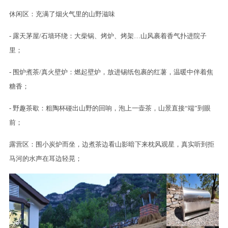
休闲区：充满了烟火气里的山野滋味
- 露天茅屋/石墙环绕：大柴锅、烤炉、烤架…山风裹着香气扑进院子
里；
- 围炉煮茶/真火壁炉：燃起壁炉，放进锡纸包裹的红薯，温暖中伴着焦
糖香；
- 野趣茶歇：粗陶杯碰出山野的回响，泡上一壶茶，山景直接“端”到眼
前；
露营区：围小炭炉而坐，边煮茶边看山影暗下来枕风观星，真实听到拒
马河的水声在耳边轻晃；