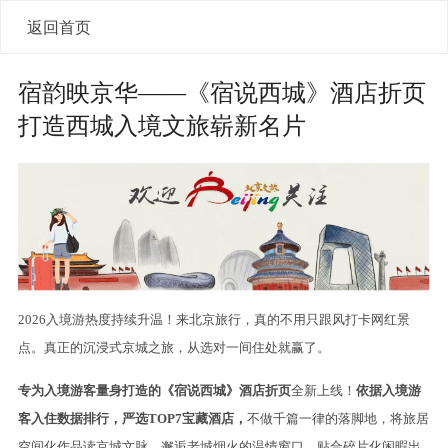
返回首页
宿韵映京华——《宿说西城》酒店折页
打造西城入境文旅崭新名片
2026入境游热度持续升温！来北京旅行，真的不用只跟风打卡网红景
点。真正的沉浸式京城之旅，从选对一间住处就赢了。
专为入境游客量身打造的《
宿说西城》酒店折页
全新上线！
依据入境游
客入住数据排行，严选TOP7宝藏酒店，
不做千篇一律的落脚地，将旅居
空间化作品读京城文脉、邂逅老城烟火的温情窗口。贴合碎片化闲暇出