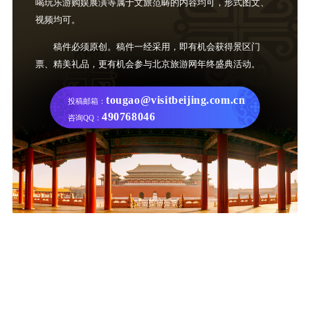
喝玩乐游购娱展演等属于文旅范畴的内容均可，形式图文、
视频均可。
稿件必须原创。稿件一经采用，即有机会获得景区门
票、精美礼品，更有机会参与北京旅游网年终盛典活动。
tougao@visitbeijing.com.cn
投稿邮箱：
490768046
咨询QQ：