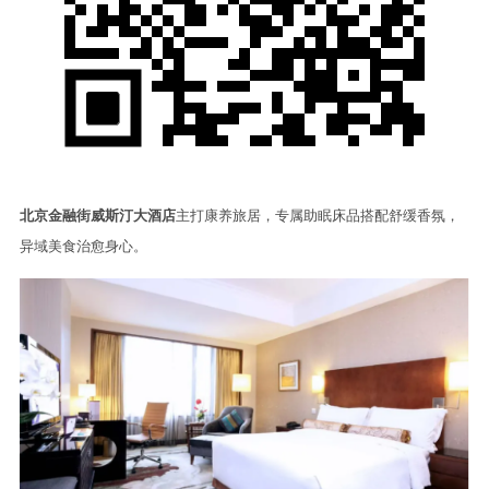
北京金融街威斯汀大酒店
主打康养旅居，专属助眠床品搭配舒缓香氛，
异域美食治愈身心。