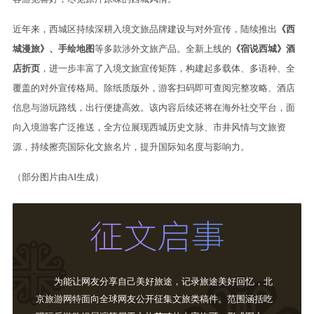
近年来，西城区持续深耕入境文旅品牌建设与对外宣传，陆续推出
《西
城漫旅》、手绘地图
等多款涉外文旅产品。全新上线的
《宿说西城》酒
店折页
，进一步丰富了入境文旅宣传矩阵，构建起多载体、多语种、全
覆盖的对外宣传格局。除纸质版外，游客扫码即可查阅完整攻略、酒店
信息与游玩路线，出行便捷高效。该内容后续还将在海外社交平台，面
向入境游客广泛推送，全方位展现西城历史文脉、市井风情与文旅资
源，持续擦亮国际化文旅名片，提升国际知名度与影响力。
（部分图片由AI生成）
为能让网友分享自己美好旅途，记录旅途美好回忆，北
京旅游网特面向全球网友公开征集文旅类稿件。范围涵括吃