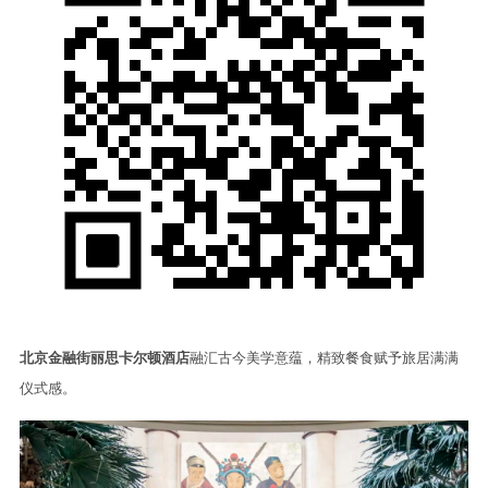
北京金融街丽思卡尔顿酒店
融汇古今美学意蕴，精致餐食赋予旅居满满
仪式感。