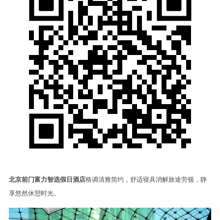
北京前门富力智选假日酒店
格调清雅简约，舒适寝具消解旅途劳顿，静
享悠然休憩时光。