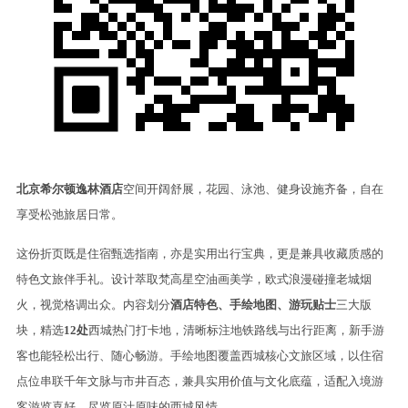
北京希尔顿逸林酒店
空间开阔舒展，花园、泳池、健身设施齐备，自在
享受松弛旅居日常。
这份折页既是住宿甄选指南，亦是实用出行宝典，更是兼具收藏质感的
特色文旅伴手礼。设计萃取梵高星空油画美学，欧式浪漫碰撞老城烟
火，视觉格调出众。内容划分
酒店特色、手绘地图、游玩贴士
三大版
块，精选
12处
西城热门打卡地，清晰标注地铁路线与出行距离，新手游
客也能轻松出行、随心畅游。手绘地图覆盖西城核心文旅区域，以住宿
点位串联千年文脉与市井百态，兼具实用价值与文化底蕴，适配入境游
客游览喜好，尽览原汁原味的西城风情。