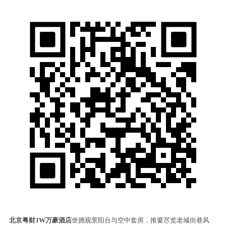
北京粤财JW万豪酒店
坐拥观景阳台与空中套房，推窗尽览老城街巷风