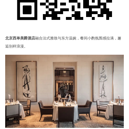
北京西单美爵酒店
融合法式雅致与东方温婉，餐间小酌氛围感拉满，邂
逅别样浪漫。