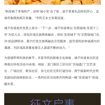
“刚采购了本地特产，还和‘福小安’合了影，孩子拿着礼品特别开心，这
场市集既热闹又有趣。”市民王女士笑着说道。
城子街道相关负责人表示：“下一步，城子街道将以‘京西福地·安居十二
市’为切入点，深化区域文旅商体融合，强化‘安居城子’与‘京西福地门头
沟’的品牌联动，着力打造文旅商融合示范载体，提升居民的幸福感与归
属感，为区域高质量发展注入源源不断的动力。”
为迎接即将到来的春节，丰富市民的新春文化体验，城子街道各社区还
将推出特色活动30余项。例如，龙门新区三区社区“百福盈门”文艺演
出，广场社区、桥东社区、东七社区元宵灯谜活动，西宁路新时代文明
实践站的扭秧歌队伍，一系列社区活动将共同构成一幅“安居城子”的温
暖年景。