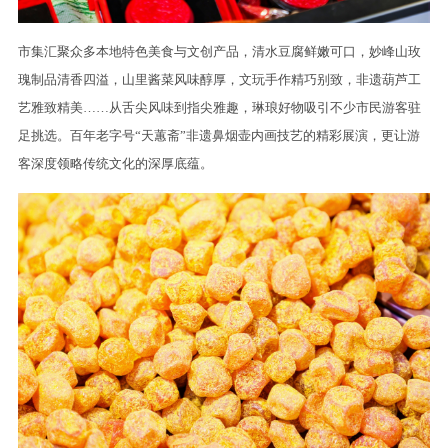
市集汇聚众多本地特色美食与文创产品，清水豆腐鲜嫩可口，妙峰山玫
瑰制品清香四溢，山里酱菜风味醇厚，文玩手作精巧别致，非遗葫芦工
艺雅致精美……从舌尖风味到指尖雅趣，琳琅好物吸引不少市民游客驻
足挑选。百年老字号“天蕙斋”非遗鼻烟壶内画技艺的精彩展演，更让游
客深度领略传统文化的深厚底蕴。