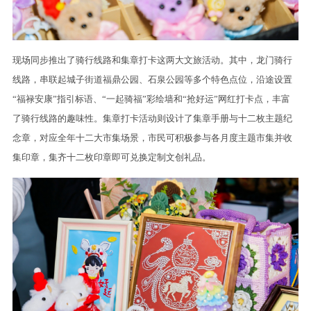
现场同步推出了骑行线路和集章打卡这两大文旅活动。其中，龙门骑行
线路，串联起城子街道福鼎公园、石泉公园等多个特色点位，沿途设置
“福禄安康”指引标语、“一起骑福”彩绘墙和“抢好运”网红打卡点，丰富
了骑行线路的趣味性。集章打卡活动则设计了集章手册与十二枚主题纪
念章，对应全年十二大市集场景，市民可积极参与各月度主题市集并收
集印章，集齐十二枚印章即可兑换定制文创礼品。