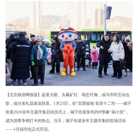
【北京旅游网报道】蓝发大眼、头戴矿灯、萌态可掬，或与市民互动合
影，或分发礼品派送惊喜。1月23日，在“京西福地·安居十二市——城子
街道2026全年主题市集启动仪式上，城子街道发布的IP形象“福小安”，
成为游客争相打卡的热点。当天，城子街道全年主题市集的首场活动
——1月福市也正式开启。