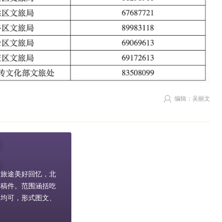
编辑：吴丽文
录旅途美好回忆，北
类稿件。范围涵括吃
容均可，形式图文、