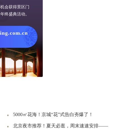
有机会获得景区门
网年终盛典活动。
jing.com.cn
5000㎡花海！京城“花”式告白夯爆了！
北京夜市推荐！夏天必逛，周末速速安排——