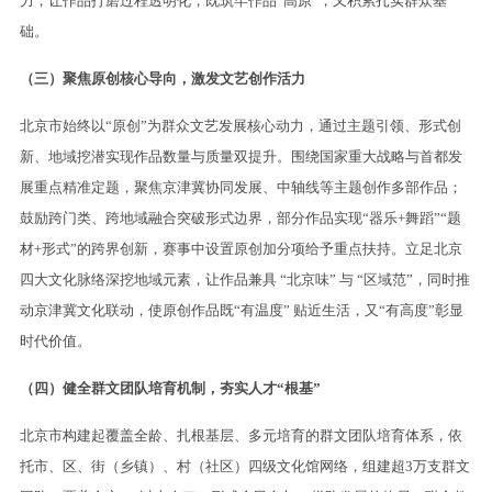
力，让作品打磨过程透明化，既筑牢作品“高原”，又积累扎实群众基
础。
（三）聚焦原创核心导向，激发文艺创作活力
北京市始终以“原创”为群众文艺发展核心动力，通过主题引领、形式创
新、地域挖潜实现作品数量与质量双提升。围绕国家重大战略与首都发
展重点精准定题，聚焦京津冀协同发展、中轴线等主题创作多部作品；
鼓励跨门类、跨地域融合突破形式边界，部分作品实现“器乐+舞蹈”“题
材+形式”的跨界创新，赛事中设置原创加分项给予重点扶持。立足北京
四大文化脉络深挖地域元素，让作品兼具 “北京味” 与 “区域范”，同时推
动京津冀文化联动，使原创作品既“有温度” 贴近生活，又“有高度”彰显
时代价值。
（四）健全群文团队培育机制，夯实人才“根基”
北京市构建起覆盖全龄、扎根基层、多元培育的群文团队培育体系，依
托市、区、街（乡镇）、村（社区）四级文化馆网络，组建超3万支群文