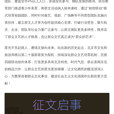
团队，覆盖全市4%以上人口，形成全民参与、梯队发展的格局。联合教
育部门推进青少年美育，将群文活动纳入校本课程，通过“校馆联动”模
式培育校园团队，同时针对曲艺、戏剧、广场舞等不同类型团队实施分
类扶持，建立群文人才库为创作提供核心支撑。打破行业壁垒，吸引机
关、企业、部队等社会力量广泛参与，让群文团队更具多样性，既夯实
了群众文艺的人才根基，也让群众文艺真正成为“群众的艺术”。
星光不负赶路人，赓续文脉向未来。站在新的历史起点，北京市文化和
旅游局将以第二十届群星奖为契机，持续深化群众文艺培育机制，完善
四级联动创作体系，打造更多具有北京特色、时代气息、群众喜闻乐见
的精品力作，让群众文艺的星光更加璀璨，让文化惠民的暖流浸润人
心，为繁荣首都群众文化事业、建设社会主义文化强国作出新的更大贡
献！