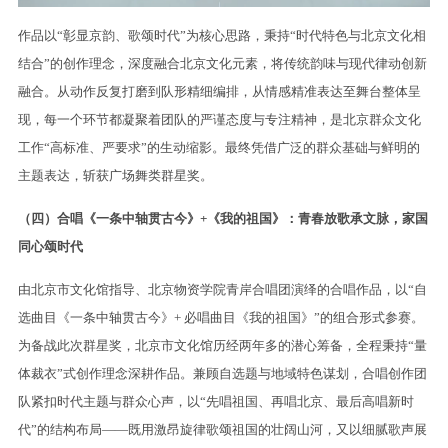
作品以“彰显京韵、歌颂时代”为核心思路，秉持“时代特色与北京文化相
结合”的创作理念，深度融合北京文化元素，将传统韵味与现代律动创新
融合。从动作反复打磨到队形精细编排，从情感精准表达至舞台整体呈
现，每一个环节都凝聚着团队的严谨态度与专注精神，是北京群众文化
工作“高标准、严要求”的生动缩影。最终凭借广泛的群众基础与鲜明的
主题表达，斩获广场舞类群星奖。
（四）合唱《一条中轴贯古今》+《我的祖国》：青春放歌承文脉，家国
同心颂时代
由北京市文化馆指导、北京物资学院青岸合唱团演绎的合唱作品，以“自
选曲目《一条中轴贯古今》+ 必唱曲目《我的祖国》”的组合形式参赛。
为备战此次群星奖，北京市文化馆历经两年多的潜心筹备，全程秉持“量
体裁衣”式创作理念深耕作品。兼顾自选题与地域特色谋划，合唱创作团
队紧扣时代主题与群众心声，以“先唱祖国、再唱北京、最后高唱新时
代”的结构布局——既用激昂旋律歌颂祖国的壮阔山河，又以细腻歌声展