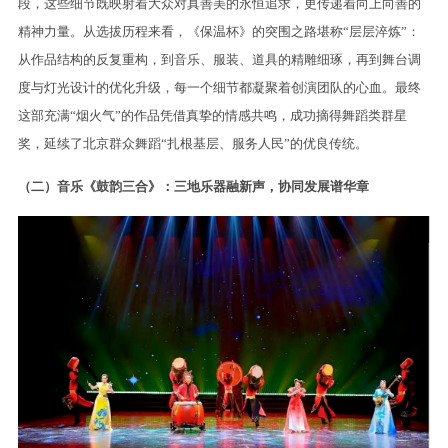
段，这些细节既映射着大众对真善美的永恒追求，更传递着向上向善的
精神力量。从选拔历程来看，《保温杯》的突围之路堪称“层层淬炼”：
从作品结构的反复重构，到音乐、服装、道具的精雕细琢，再到舞台调
度与灯光设计的优化升级，每一个细节都凝聚着创演团队的心血。最终
这部充满“烟火气”的作品凭借真挚的情感共鸣，成功摘得舞蹈类群星
奖，延续了北京群众舞蹈“扎根基层、服务人民”的优良传统。
（二）音乐《鼓韵三合》：三地乐器融新声，协同发展谱华章