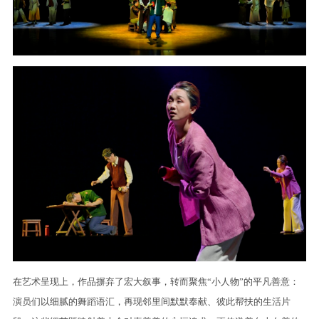
在艺术呈现上，作品摒弃了宏大叙事，转而聚焦“小人物”的平凡善意：
演员们以细腻的舞蹈语汇，再现邻里间默默奉献、彼此帮扶的生活片