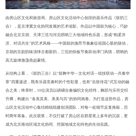
由房山区文化和旅游局、房山区文化活动中心创排的器乐作品《鼓韵三
合》，是京津冀文化协同发展的艺术缩影。作品以中国鼓为核心，巧妙
融合北京京胡、天津三弦与河北唢呐三大地域特色乐器，形成“刚柔并
济、对话共生”的艺术风格——中国鼓的激昂节奏象征祖国心脏的脉动，
京胡的京剧韵味演绎古都新韵，三弦的快板节奏跃动津门风情，唢呐的
高亢旋律激荡燕赵豪情。
从结构上看，《鼓韵三合》以“鼓舞中华—文化对话—炫技联动—共奏华
章”四重递进，既有乐器竞奏时的个性彰显，也有“击鼓传花”式互动的融
合之美；终章时，10位演员以磅礴合奏编织文化经纬，舞蹈与乐符交织
升腾，构建出 “各美其美、美美与共”的协同画卷。为打造这部作品，房
山区文化活动中心集结精锐组建创演团队，对每一处细节反复推敲，历
时两年筹备。此次获奖，不仅打破了房山区在群星奖上多年的沉寂，更
成为北京推动区域文化协同、挖掘地域文化特色的生动实践。