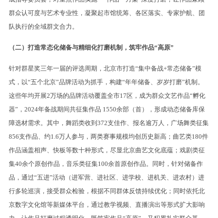
群众认可度与艺术专业性，凝聚起市馆统筹、各区落实、专家护航、团
队执行的全域群文合力。
（二）打造常态化储备与精细化打磨机制，筑牢作品“高原”
针对群星奖三年一届的评选周期，北京市打造“集中备战+常态储备”模
式，以“五个北京”品牌活动为抓手，构建“年年储备、岁岁打磨”机制。
这些年均开展2万场的品牌活动覆盖全市17区，成为群众文艺作品“孵化
器”，2024年备战期间共征集作品 1550余部（首），形成动态储备库保
障选材需求。其中，舞蹈类收到372支佳作、报名逾万人，广场舞类征集
856支作品、约1.6万人参与，两类赛事规模均创历史新高；曲艺类180件
作品涵盖相声、快板等数十种形式，尽显北京曲艺文化底蕴；戏剧类征
集40余个原创作品，音乐类征集100余首原创作品。同时，针对储备作
品，通过“五进”活动（进军营、进社区、进学校、进机关、进农村）进
行多轮巡演，接受群众检验，根据不同群体反馈持续优化；同时依托北
京数字文化馆等新媒体平台，通过教学视频、直播演出等形式扩大影响