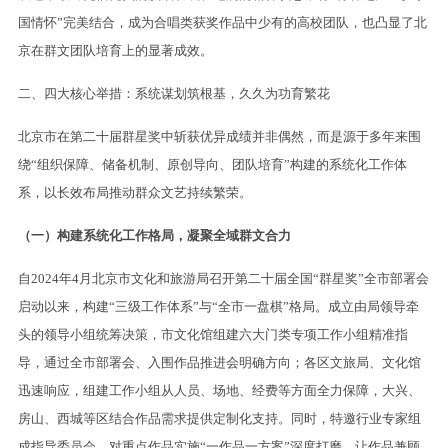
国情怀”完美结合，成为合唱类获奖作品中少有的高校团队，也凸显了北
京在群文团队培育上的显著成效。
二、四大核心举措：系统谋划筑根基，久久为功育繁花
北京市在第二十届群星奖中斩获优异成绩并非偶然，而是源于多年来围
绕“组织保障、储备机制、原创导向、团队培育”构建的系统化工作体
系，以长效布局推动群众文艺持续繁荣。
（一）构建系统化工作格局，凝聚全域群文合力
自2024年4月北京市文化和旅游局召开第二十届全国“群星奖”全市部署会
启动以来，构建“三级工作体系”与“全市一盘棋”格局。成立由局领导牵
头的领导小组统筹决策，市文化馆组建六大门类专项工作小组精准指
导，通过全市部署会、入围作品推进会明确方向；各区文旅局、文化馆
迅速响应，组建工作小组从人员、场地、经费等方面全力保障，大兴、
房山、西城等区结合作品需求提供定制化支持。同时，特邀行业专家组
成指导委员会，对重点作品实施“一作品一方案”深度打磨，让作品兼顾