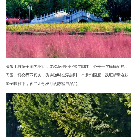
漫步于粉黛子间的小径，柔软花穗轻轻拂过脚踝，带来一丝痒痒触感，
周围一切变得不真实，仿佛随时会穿越到一个梦幻国度，残垣断壁在粉
黛子映衬下，多了几分岁月的静谧与深沉。