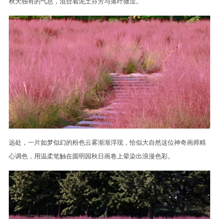
秋天独有的气息，混合着泥土芬芳与落叶微涩。
远处，一片如梦似幻的粉色云雾渐渐浮现，恰似大自然这位神奇画师精
心调色，用温柔笔触在圆明园秋日画卷上晕染出浪漫色彩。