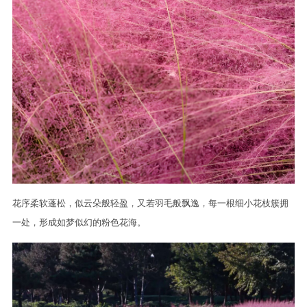
花序柔软蓬松，似云朵般轻盈，又若羽毛般飘逸，每一根细小花枝簇拥
一处，形成如梦似幻的粉色花海。