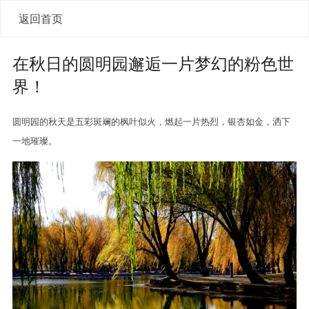
返回首页
在秋日的圆明园邂逅一片梦幻的粉色世
界！
圆明园的秋天是五彩斑斓的枫叶似火，燃起一片热烈，银杏如金，洒下
一地璀璨。