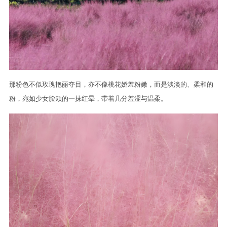
那粉色不似玫瑰艳丽夺目，亦不像桃花娇羞粉嫩，而是淡淡的、柔和的
粉，宛如少女脸颊的一抹红晕，带着几分羞涩与温柔。