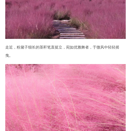
走近，粉黛子细长的茎秆笔直挺立，宛如优雅舞者，于微风中轻轻摇
曳。