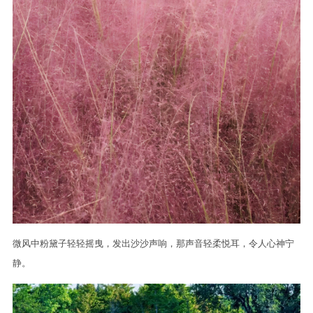
微风中粉黛子轻轻摇曳，发出沙沙声响，那声音轻柔悦耳，令人心神宁
静。