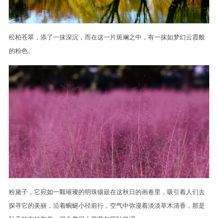
松柏苍翠，添了一抹深沉，而在这一片斑斓之中，有一抹如梦幻云霞般
的粉色。
粉黛子，它宛如一颗璀璨的明珠镶嵌在这秋日的画卷里，吸引着人们去
探寻它的美丽，沿着蜿蜒小径前行，空气中弥漫着淡淡草木清香，那是