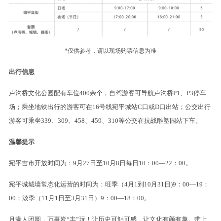
*仅供参考，请以现场购票信息为准
出行信息
卢沟桥文化公园配有车位400余个，自驾游客可导航卢沟桥P1、P3停车
场；乘坐地铁出行的游客可在16号线宛平城站C口或D口出站；公交出行
游客可乘坐339、309、458、459、310等公交在抗战雕塑园站下车。
温馨提示
宛平吉市开放时间为：9月27日至10月8日每日10：00—22：00。
宛平城城墙常态化运营的时间为：旺季（4月1到10月31日)9：00—19：
00；淡季（11月1日至3月31日）9：00—18：00。
月满人团圆，万事皆“丰”玩！让历史可触可感，让文化有颜有趣。带上