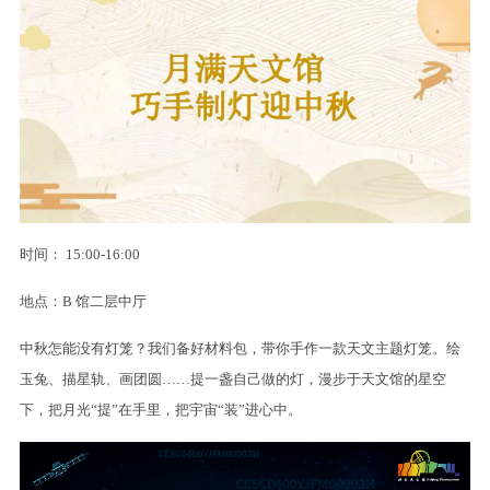
时间： 15:00-16:00
地点：B 馆二层中厅
中秋怎能没有灯笼？我们备好材料包，带你手作一款天文主题灯笼。绘
玉兔、描星轨、画团圆……提一盏自己做的灯，漫步于天文馆的星空
下，把月光“提”在手里，把宇宙“装”进心中。