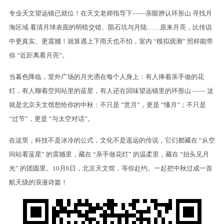
专业天文望远镜已就位！在天文老师指导下——亲眼辨认环形山 寻找月
海区域 看清月球表面的明暗交错、陨石坑与月陆……原来月亮，比传说
中更真实、更震撼！就算遇上下雨天也不怕，室内 “模拟观测” 照样能带
你 “近距离看月亮”。
当暮色降临，室外广场的月光洒在每个人身上：有人捧着亲手做的花
灯，有人聊着空间站里的蓝星，有人还在回味望远镜里的环形山 —— 这
就是北京天文馆想给你的中秋：不只是 “赏月”，更是 “懂月”；不只是
“过节”，更是 “与太空对话”。
在这里，科技不是冰冷的公式，文化不是遥远的传说，它们都藏在 “从空
间站看蓝星” 的震撼里，藏在 “亲手做花灯” 的温柔里，藏在 “抬头见月
光” 的团圆里。10月6日，北京天文馆，等你赴约。一起把中秋过成一首
航天级的浪漫诗篇！