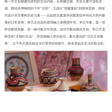
每一件文创都紧扣原型的文化内核，从馆藏文物、历史元素中汲取灵
感，既传承博物馆的千年“古韵”，又跳出“馆藏复刻”的固有思路，用现
代设计语言重构历史元素——比如把古建藻井的繁复纹样转化为简约耐
看的日常装饰，将天文仪器的原理融入便携摆件等。本次市集，逛一馆
即览数馆风貌，赏一物可略百年风情。这些不断创新的文创，早已不是
静态的“文物衍生品”，而是能融入茶余饭后、案头窗边的“活态文化载
体”，让千年文脉在贴合当代需求的创新中，焕发更贴近生活的新光彩。