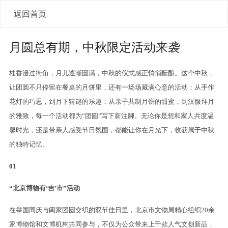
返回首页
月圆总有期，中秋限定活动来袭
桂香漫过街角，月儿逐渐圆满，中秋的仪式感正悄悄酝酿。这个中秋，
让团圆不只停留在餐桌的月饼里，还有一场场藏满心意的活动：从手作
花灯的巧思，到月下猜谜的乐趣；从亲子共制月饼的甜蜜，到汉服拜月
的雅致，每一个活动都为“团圆”写下新注脚。无论你是想和家人共度温
馨时光，还是带亲人感受节日氛围，都能让你在月光下，收获属于中秋
的独特记忆。
01
“北京博物有‘吉’市”活动
在举国同庆与阖家团圆交织的双节佳日里，北京市文物局精心组织20余
家博物馆和文博机构共同参与，不仅为公众带来上千款人气文创新品，