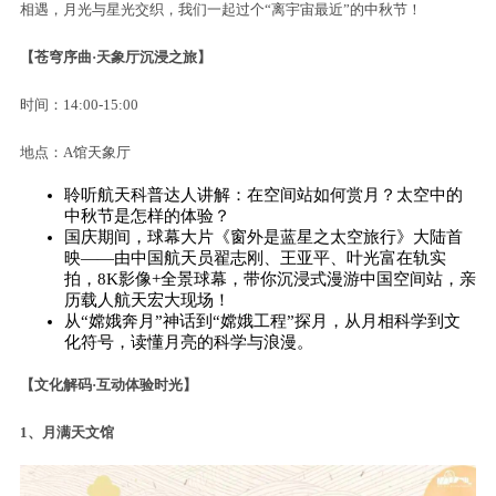
相遇，月光与星光交织，我们一起过个“离宇宙最近”的中秋节！
【苍穹序曲·天象厅沉浸之旅】
时间：14:00-15:00
地点：A馆天象厅
聆听航天科普达人讲解：在空间站如何赏月？太空中的
中秋节是怎样的体验？
国庆期间，球幕大片《窗外是蓝星之太空旅行》大陆首
映——由中国航天员翟志刚、王亚平、叶光富在轨实
拍，8K影像+全景球幕，带你沉浸式漫游中国空间站，亲
历载人航天宏大现场！
从“嫦娥奔月”神话到“嫦娥工程”探月，从月相科学到文
化符号，读懂月亮的科学与浪漫。
【文化解码·互动体验时光】
1、月满天文馆