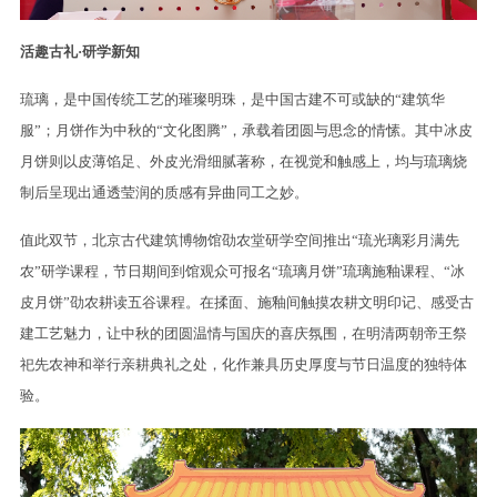
活趣古礼·研学新知
琉璃，是中国传统工艺的璀璨明珠，是中国古建不可或缺的“建筑华
服”；月饼作为中秋的“文化图腾”，承载着团圆与思念的情愫。其中冰皮
月饼则以皮薄馅足、外皮光滑细腻著称，在视觉和触感上，均与琉璃烧
制后呈现出通透莹润的质感有异曲同工之妙。
值此双节，北京古代建筑博物馆劭农堂研学空间推出“琉光璃彩月满先
农”研学课程，节日期间到馆观众可报名“琉璃月饼”琉璃施釉课程、“冰
皮月饼”劭农耕读五谷课程。在揉面、施釉间触摸农耕文明印记、感受古
建工艺魅力，让中秋的团圆温情与国庆的喜庆氛围，在明清两朝帝王祭
祀先农神和举行亲耕典礼之处，化作兼具历史厚度与节日温度的独特体
验。