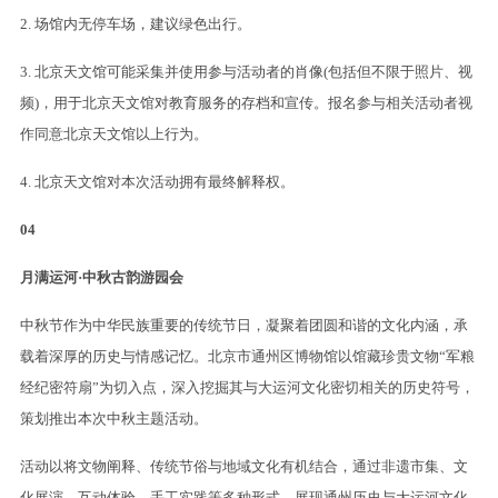
2. 场馆内无停车场，建议绿色出行。
3. 北京天文馆可能采集并使用参与活动者的肖像(包括但不限于照片、视
频)，用于北京天文馆对教育服务的存档和宣传。报名参与相关活动者视
作同意北京天文馆以上行为。
4. 北京天文馆对本次活动拥有最终解释权。
04
月满运河·中秋古韵游园会
中秋节作为中华民族重要的传统节日，凝聚着团圆和谐的文化内涵，承
载着深厚的历史与情感记忆。北京市通州区博物馆以馆藏珍贵文物“军粮
经纪密符扇”为切入点，深入挖掘其与大运河文化密切相关的历史符号，
策划推出本次中秋主题活动。
活动以将文物阐释、传统节俗与地域文化有机结合，通过非遗市集、文
化展演、互动体验、手工实践等多种形式，展现通州历史与大运河文化