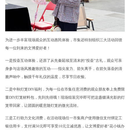
为进一步丰富现场观众的互动惠民体验，市集还特别组织三大活动回馈
每一位到来的文博爱好者！
一是投壶互动体验，还原了从先秦延续至清末的“投壶”古礼，观众可亲
身参与这场风雅趣致的互动——指尖发力、箭矢离手，在箭矢落壶的清
脆声响中，触摸千年礼仪的温度，尽享节日欢愉。
二是中秋灯笼DIY福利，为每一位在市集任意消费的观众朋友奉上免费限
量DIY灯笼材料包，先到先得哦！现场组装完毕即可把这盏缀满光影的灯
笼带回家，让团圆的暖意随灯笼的微光流转。
三是工行助力文化消费，在活动现场任一市集商户使用微信支付绑定工
银信用卡，支付满50元即可享受10元立减优惠，让文博爱好者“花小钱办