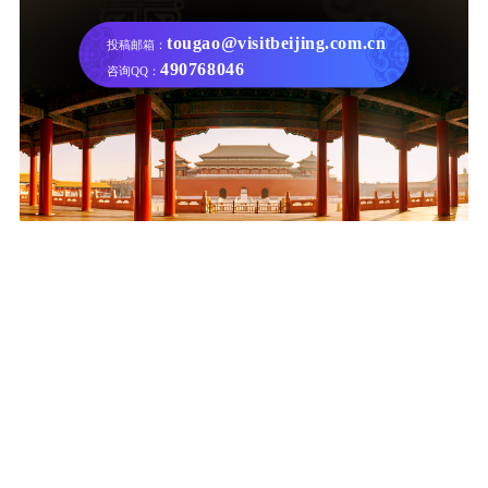
tougao@visitbeijing.com.cn
投稿邮箱：
490768046
咨询QQ：