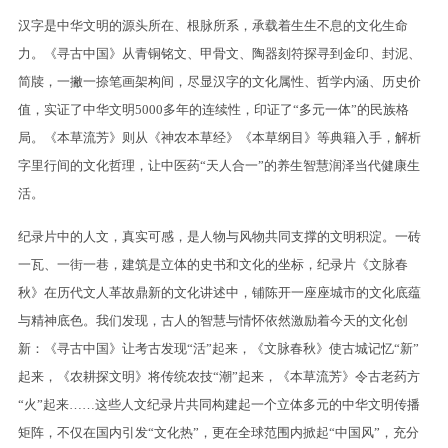
汉字是中华文明的源头所在、根脉所系，承载着生生不息的文化生命
力。《寻古中国》从青铜铭文、甲骨文、陶器刻符探寻到金印、封泥、
简牍，一撇一捺笔画架构间，尽显汉字的文化属性、哲学内涵、历史价
值，实证了中华文明5000多年的连续性，印证了“多元一体”的民族格
局。《本草流芳》则从《神农本草经》《本草纲目》等典籍入手，解析
字里行间的文化哲理，让中医药“天人合一”的养生智慧润泽当代健康生
活。
纪录片中的人文，真实可感，是人物与风物共同支撑的文明积淀。一砖
一瓦、一街一巷，建筑是立体的史书和文化的坐标，纪录片《文脉春
秋》在历代文人革故鼎新的文化讲述中，铺陈开一座座城市的文化底蕴
与精神底色。我们发现，古人的智慧与情怀依然激励着今天的文化创
新：《寻古中国》让考古发现“活”起来，《文脉春秋》使古城记忆“新”
起来，《农耕探文明》将传统农技“潮”起来，《本草流芳》令古老药方
“火”起来……这些人文纪录片共同构建起一个立体多元的中华文明传播
矩阵，不仅在国内引发“文化热”，更在全球范围内掀起“中国风”，充分