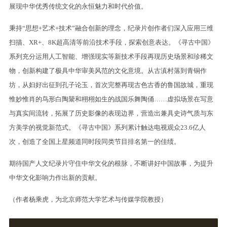
展现中华优秀传统文化的永恒魅力和时代价值。
秉持“思想+艺术+技术”融合创新的理念，纪录片创作者们深入应用三维
扫描、XR+、8K超高清等前沿技术手段，探索创意表达。《寻古中国》
系列充分运用人工智能、增强现实等新技术手段再现历史场景和珍稀文
物，创新构建了极具中华审美风范的文化意境。从古滇村落到青铜作
坊，从妇好出征到孔子论玉，首次完整再现古色古香的鲁国故城，重现
惟妙惟肖的鸟形白陶鬶和栩栩如生的战国乐舞陶俑……虚拟场景在写意
与真实间流转，拓展了历史影像的表现边界，营造出兼具史诗气质与东
方美学的视觉新范式。《寻古中国》系列累计触达电视观众23.6亿人
次，创造了全国上星频道同时段同类节目排名第一的佳绩。
期待国产人文纪录片守住中华文化的根脉，不断讲好中国故事，为提升
中华文化影响力作出新的贡献。
（作者杨乘虎，为北京师范大学艺术与传媒学院教授）