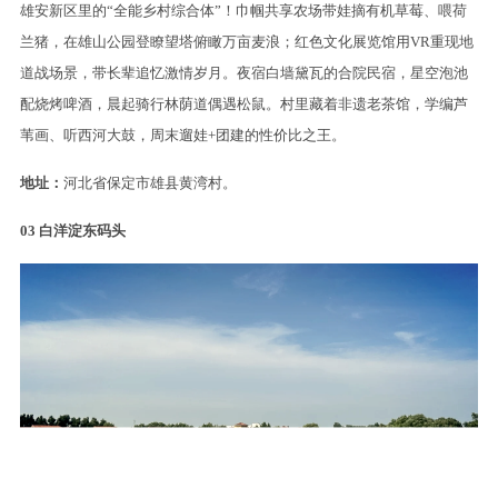
雄安新区里的“全能乡村综合体”！巾帼共享农场带娃摘有机草莓、喂荷
兰猪，在雄山公园登瞭望塔俯瞰万亩麦浪；红色文化展览馆用VR重现地
道战场景，带长辈追忆激情岁月。夜宿白墙黛瓦的合院民宿，星空泡池
配烧烤啤酒，晨起骑行林荫道偶遇松鼠。村里藏着非遗老茶馆，学编芦
苇画、听西河大鼓，周末遛娃+团建的性价比之王。
地址：
河北省保定市雄县黄湾村。
03
白洋淀东码头