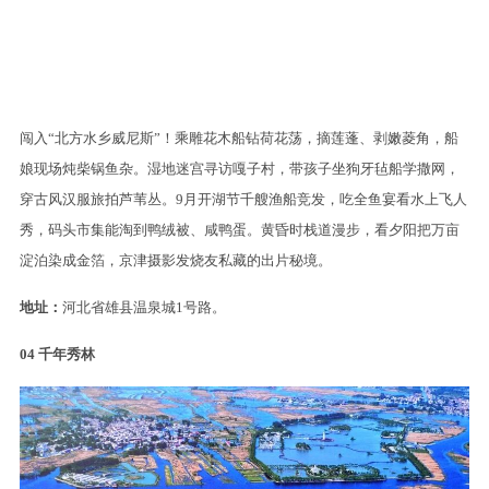
闯入“北方水乡威尼斯”！乘雕花木船钻荷花荡，摘莲蓬、剥嫩菱角，船
娘现场炖柴锅鱼杂。湿地迷宫寻访嘎子村，带孩子坐狗牙毡船学撒网，
穿古风汉服旅拍芦苇丛。9月开湖节千艘渔船竞发，吃全鱼宴看水上飞人
秀，码头市集能淘到鸭绒被、咸鸭蛋。黄昏时栈道漫步，看夕阳把万亩
淀泊染成金箔，京津摄影发烧友私藏的出片秘境。
地址：
河北省雄县温泉城1号路。
04
千年秀林