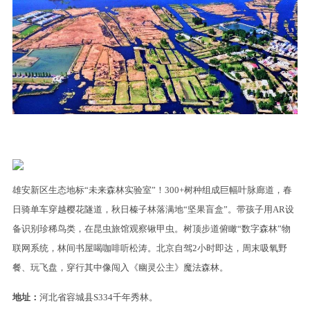
雄安新区生态地标“未来森林实验室”！300+树种组成巨幅叶脉廊道，春
日骑单车穿越樱花隧道，秋日榛子林落满地“坚果盲盒”。带孩子用AR设
备识别珍稀鸟类，在昆虫旅馆观察锹甲虫。树顶步道俯瞰“数字森林”物
联网系统，林间书屋喝咖啡听松涛。北京自驾2小时即达，周末吸氧野
餐、玩飞盘，穿行其中像闯入《幽灵公主》魔法森林。
地址：
河北省容城县S334千年秀林。