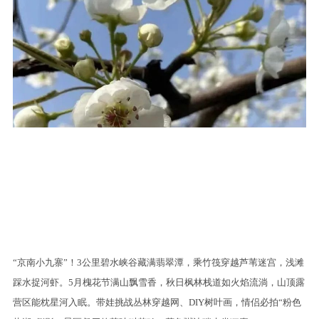
“京南小九寨”！3公里碧水峡谷藏满翡翠潭，乘竹筏穿越芦苇迷宫，浅滩
踩水捉河虾。5月槐花节满山飘雪香，秋日枫林栈道如火焰流淌，山顶露
营区能枕星河入眠。带娃挑战丛林穿越网、DIY树叶画，情侣必拍“粉色