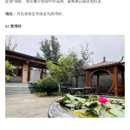
盐湖”倒影，景区餐厅的荷叶叫花鸡、菱角粥让碳水党狂喜。
地址：
河北省保定市雄县马蹄湾村。
02
黄湾村