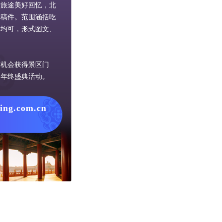
录旅途美好回忆，北
类稿件。范围涵括吃
容均可，形式图文、
有机会获得景区门
网年终盛典活动。
jing.com.cn