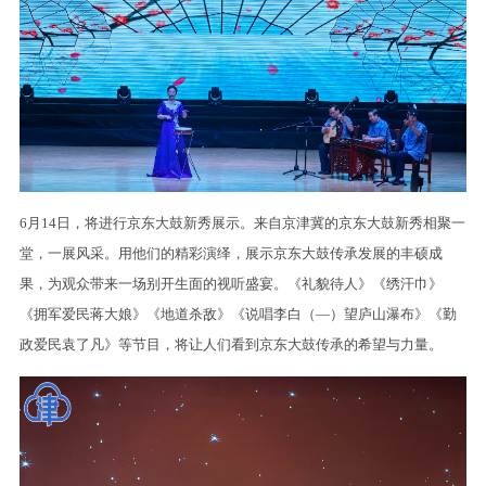
6月14日，将进行京东大鼓新秀展示。来自京津冀的京东大鼓新秀相聚一
堂，一展风采。用他们的精彩演绎，展示京东大鼓传承发展的丰硕成
果，为观众带来一场别开生面的视听盛宴。《礼貌待人》《绣汗巾》
《拥军爱民蒋大娘》《地道杀敌》《说唱李白（—）望庐山瀑布》《勤
政爱民袁了凡》等节目，将让人们看到京东大鼓传承的希望与力量。