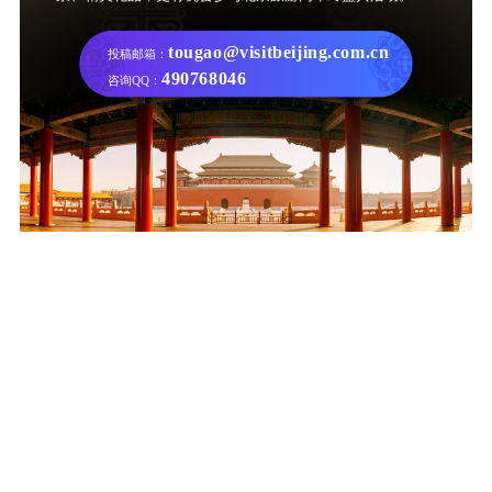
tougao@visitbeijing.com.cn
投稿邮箱：
490768046
咨询QQ：