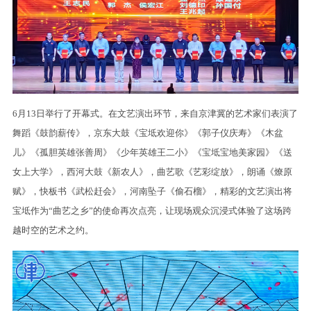
6月13日举行了开幕式。在文艺演出环节，来自京津冀的艺术家们表演了
舞蹈《鼓韵薪传》，京东大鼓《宝坻欢迎你》《郭子仪庆寿》《木盆
儿》《孤胆英雄张善周》《少年英雄王二小》《宝坻宝地美家园》《送
女上大学》，西河大鼓《新农人》，曲艺歌《艺彩绽放》，朗诵《燎原
赋》，快板书《武松赶会》，河南坠子《偷石榴》，精彩的文艺演出将
宝坻作为“曲艺之乡”的使命再次点亮，让现场观众沉浸式体验了这场跨
越时空的艺术之约。