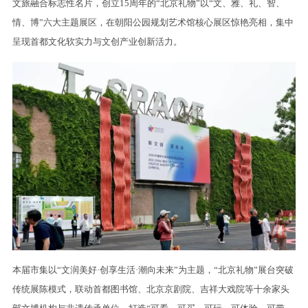
文旅融合标志性名片，创立15周年的“北京礼物”以“文、雅、礼、智、
情、博”六大主题展区，在朝阳公园规划艺术馆核心展区惊艳亮相，集中
呈现首都文化软实力与文创产业创新活力。
本届市集以“文润美好·创享生活·潮向未来”为主题，“北京礼物”展台突破
传统展陈模式，联动首都图书馆、北京京剧院、吉祥大戏院等十余家头