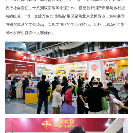
践行社会责任，十八洞双面绣等非遗手作，搭建首都消费市场与乡村振
兴的纽带。“博・文脉万象文博臻品”展区聚焦北京文博资源，集中展示
博物馆体系的文创臻品，实现文博IP的生活化转化。此外，现场还同步
展出吉庆生肖设计大赛佳作。