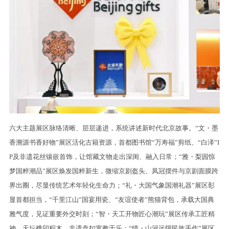
六大主题展区脉络清晰、层层递进，系统讲述新时代北京故事。“文・墨
香溯源书香好物”展区活化古籍资源，首都图书馆“万寿福”剪纸、“白泽”I
P及非遗花丝镶嵌首饰，让馆藏文物走出深闺、融入日常；“雅・梨园惊
梦国粹潮品”展区焕发国粹新生，微缩京剧盔头、凤冠摆件与京剧面膜跨
界出圈，尽显传统艺术年轻化生命力；“礼・大国气象国潮礼器”展区彰
显首都担当，“千里江山”国宴用瓷、“友谊使者”熊猫背包，承载大国典
雅气度，见证重要外交时刻；“智・天工开物匠心潮玩”展区传承工匠精
神，天坛榫卯积木、非遗盘扣寓教于乐；“情・山河远阔民族手作”展区