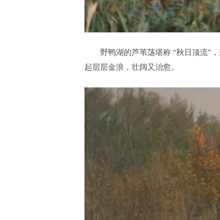
野鸭湖的芦苇荡堪称 “秋日顶流
起层层金浪，壮阔又治愈。