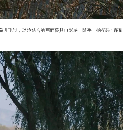
鸟儿飞过，动静结合的画面极具电影感，随手一拍都是 “森系