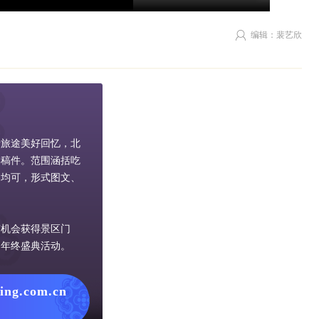
编辑：裴艺欣
录旅途美好回忆，北
类稿件。范围涵括吃
容均可，形式图文、
有机会获得景区门
网年终盛典活动。
jing.com.cn