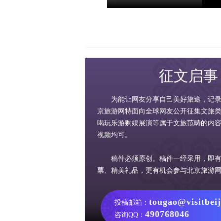
征文启事
为能让网友分享自己美好旅途，记
京旅游网特面向全球网友公开征集文旅
喝玩乐游购娱展演等属于文旅范畴的内
视频均可。
稿件必须原创。稿件一经采用，即
票、精美礼品，更有机会参与北京旅游
tougao@visitbei
投稿邮箱：
490768046
咨询QQ：