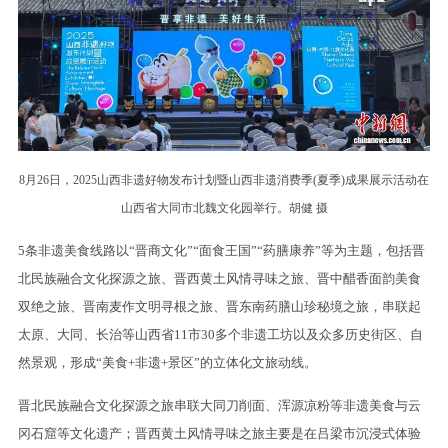
8月26日，2025山西非遗好物发布计划暨山西非遗消费季(夏季)成果展示活动在
山西省大同市北魏文化园举行。胡健 摄
5条非遗美食线路以“晋商文化”“面食王国”“药膳康养”等为主题，包括晋
北民族融合文化探源之旅、晋西黄土风情寻味之旅、晋中醋香面韵美食
双绝之旅、晋南麦作文明寻根之旅、晋东南药膳山珍秘境之旅，串联起
太原、大同、长治等山西省11市30多个非遗工坊以及众多历史街区、自
然景观，形成“美食+非遗+景区”的立体化文旅动线。
晋北民族融合文化探源之旅串联大同刀削面、浑源凉粉等非遗美食与云
冈石窟等文化遗产；晋西黄土风情寻味之旅主要是在吕梁市沉浸式体验