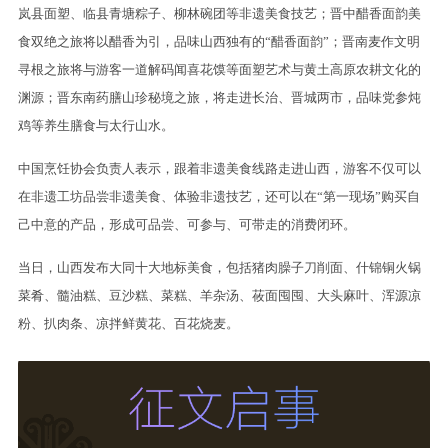
岚县面塑、临县青塘粽子、柳林碗团等非遗美食技艺；晋中醋香面韵美
食双绝之旅将以醋香为引，品味山西独有的“醋香面韵”；晋南麦作文明
寻根之旅将与游客一道解码闻喜花馍等面塑艺术与黄土高原农耕文化的
渊源；晋东南药膳山珍秘境之旅，将走进长治、晋城两市，品味党参炖
鸡等养生膳食与太行山水。
中国烹饪协会负责人表示，跟着非遗美食线路走进山西，游客不仅可以
在非遗工坊品尝非遗美食、体验非遗技艺，还可以在“第一现场”购买自
己中意的产品，形成可品尝、可参与、可带走的消费闭环。
当日，山西发布大同十大地标美食，包括猪肉臊子刀削面、什锦铜火锅
菜肴、髓油糕、豆沙糕、菜糕、羊杂汤、莜面囤囤、大头麻叶、浑源凉
粉、扒肉条、凉拌鲜黄花、百花烧麦。