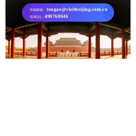
tougao@visitbeijing.com.cn
投稿邮箱：
490768046
咨询QQ：