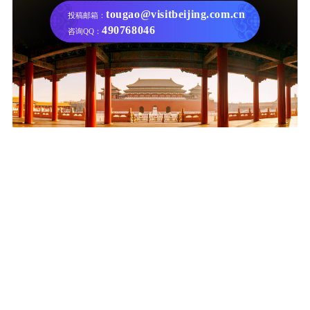
tougao@visitbeijing.com.cn
投稿邮箱：
490768046
咨询QQ：