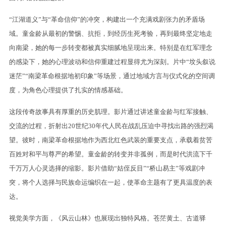
“江湖道义”与“革命信仰”的冲突，构建出一个充满戏剧张力的矛盾场
域。童金龄从最初的警惕、抗拒，到经历生死考验，再到最终坚定地走
向南梁，她的每一步转变都被真实细腻地呈现出来。特别是在红军理念
的感染下，她的心理波动和信仰重建过程显得尤为深刻。片中“坟头叙说
迷茫”“南梁革命根据地初印象”等场景，通过地域方言与仪式化的空间调
度，为角色心理提供了扎实的情感基础。
这段传奇故事具有厚重的历史肌理。影片通过讲述童金龄与红军接触、
交流的过程，折射出20世纪30年代人民在战乱压迫中寻找出路的强烈渴
望。彼时，南梁革命根据地作为西北红色武装的重要支点，承载着贫苦
百姓对和平与尊严的希望。童金龄的转变并非孤例，而是时代洪流下千
千万万人心灵选择的缩影。影片借助“姑侄反目”“桥山易主”等戏剧冲
突，将个人选择与民族命运编织在一起，使革命主题有了更具温度的表
达。
视觉美学方面，《风云山林》也展现出独特风格。苍茫黄土、古道驿