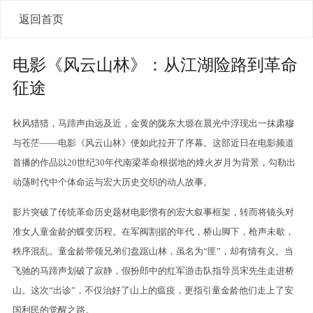
返回首页
电影《风云山林》：从江湖险路到革命
征途
秋风猎猎，马蹄声由远及近，金黄的陇东大塬在晨光中浮现出一抹肃穆
与苍茫——电影《风云山林》便如此拉开了序幕。这部近日在电影频道
首播的作品以20世纪30年代南梁革命根据地的烽火岁月为背景，勾勒出
动荡时代中个体命运与宏大历史交织的动人故事。
影片突破了传统革命历史题材电影惯有的宏大叙事框架，转而将镜头对
准女人童金龄的蝶变历程。在军阀割据的年代，桥山脚下，枪声未歇，
秩序混乱。童金龄带领兄弟们盘踞山林，虽名为“匪”，却有情有义。当
飞驰的马蹄声划破了寂静，假扮郎中的红军游击队指导员宋先生走进桥
山。这次“出诊”，不仅治好了山上的瘟疫，更指引童金龄他们走上了安
国利民的觉醒之路。