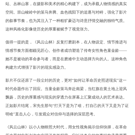
站、丛林山寨，在摄影和美术的精心构建下，成为承载人物情感的真实
空间。崇山峻岭中的策马奔腾、血色残阳下的追逐与对峙，强化了影片
的叙事节奏，也为其注入了一种粗犷豪迈与诗意抒情交融的独特气质。
这种风格化影像使历史的厚重被赋予了视觉张力。
值得一提的是，《风云山林》反复打磨剧本，在人物设定、情节推进与
情感节奏方面都颇见匠心。创作者成功塑造了传奇女性角色童金龄——
她不是被动的革命参与者，而是在磨难中主动选择方向的人。这种角色
构建方式增强了影片的现实感染力。
影片不仅还原了一段尘封的历史，更对“如何让革命历史照进现实”这一
时代命题作出了回应。当童金龄策马奔赴南梁，当红旗在黄土地上迎风
飘扬，历史的厚重感与现实的穿透力在屏幕上汇聚成动人的艺术表达。
正如影片结尾，宋先生那句“打天下是为了啥，打自己的天下又是为了证
明啥”直击人心，引发观众对信仰与选择的深层思考。
《风云山林》以小人物映照大时代，用女性视角揭示信仰抉择，在革命