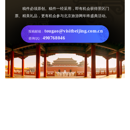
稿件必须原创。稿件一经采用，即有机会获得景区门
票、精美礼品，更有机会参与北京旅游网年终盛典活动。
tougao@visitbeijing.com.cn
投稿邮箱：
490768046
咨询QQ：