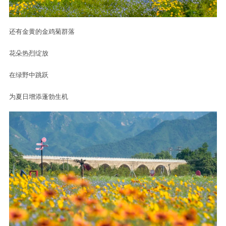
还有金黄的金鸡菊群落
花朵热烈绽放
在绿野中跳跃
为夏日增添蓬勃生机