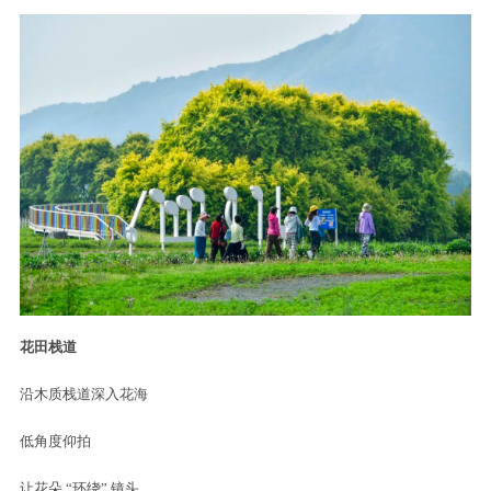
花田栈道
沿木质栈道深入花海
低角度仰拍
让花朵 “环绕” 镜头