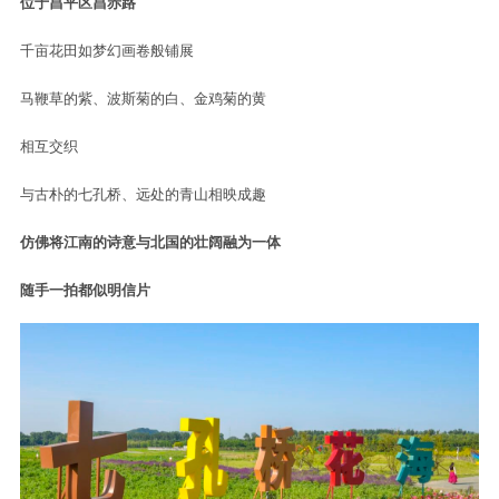
位于昌平区昌赤路
千亩花田如梦幻画卷般铺展
马鞭草的紫、波斯菊的白、金鸡菊的黄
相互交织
与古朴的七孔桥、远处的青山相映成趣
仿佛将江南的诗意与北国的壮阔融为一体
随手一拍都似明信片