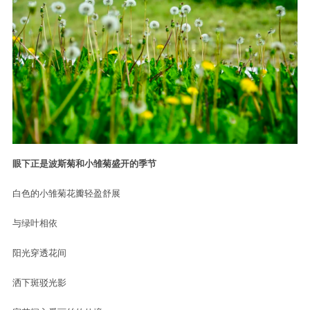
眼下正是波斯菊和小雏菊盛开的季节
白色的小雏菊花瓣轻盈舒展
与绿叶相依
阳光穿透花间
洒下斑驳光影