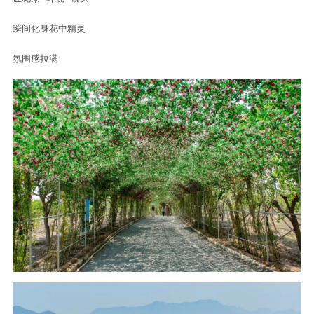
瞬间化身花中精灵
氛围感拉满