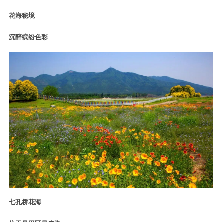
花海秘境
沉醉缤纷色彩
七孔桥花海