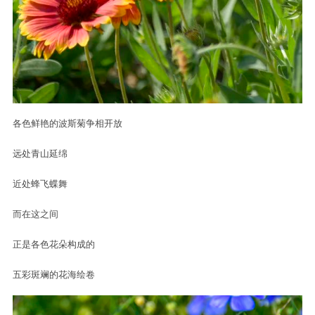
各色鲜艳的波斯菊争相开放
远处青山延绵
近处蜂飞蝶舞
而在这之间
正是各色花朵构成的
五彩斑斓的花海绘卷