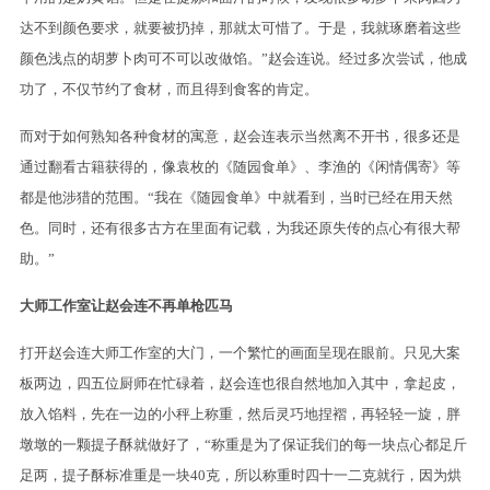
达不到颜色要求，就要被扔掉，那就太可惜了。于是，我就琢磨着这些
颜色浅点的胡萝卜肉可不可以改做馅。”赵会连说。经过多次尝试，他成
功了，不仅节约了食材，而且得到食客的肯定。
而对于如何熟知各种食材的寓意，赵会连表示当然离不开书，很多还是
通过翻看古籍获得的，像袁枚的《随园食单》、李渔的《闲情偶寄》等
都是他涉猎的范围。“我在《随园食单》中就看到，当时已经在用天然
色。同时，还有很多古方在里面有记载，为我还原失传的点心有很大帮
助。”
大师工作室让赵会连不再单枪匹马
打开赵会连大师工作室的大门，一个繁忙的画面呈现在眼前。只见大案
板两边，四五位厨师在忙碌着，赵会连也很自然地加入其中，拿起皮，
放入馅料，先在一边的小秤上称重，然后灵巧地捏褶，再轻轻一旋，胖
墩墩的一颗提子酥就做好了，“称重是为了保证我们的每一块点心都足斤
足两，提子酥标准重是一块40克，所以称重时四十一二克就行，因为烘