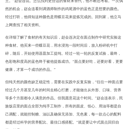
土。”赵会连说。怎么找到更合适的食材来替代，他不断思考着。一次偶
然的机会，赵会连看到调酒师制作的鸡尾酒中的蓝色正是想要的颜色。
经过打听，他得知这种颜色是用蝶豆花来提炼完成的。回到家，他立马
上网查找了相关资料。
在详细了解了食材的有关知识后，赵会连决定在面点制作中研究实验这
种食材。他买来一些蝶豆花，用水浸泡一段时间后，放入粉碎机中打
碎，随后，开始使用器皿加工提纯。经过一轮一轮的反复试验，最终，
色彩饱和度高的蓝色终于被他提炼成功。“面点要好吃，还要好看，更要
健康，才算一个成功的作品。”
但纯天然的颜色缺乏稳定性，需要在实践中反复实验，“往往一种面点要
经过几个月甚至几年的时间去精心打磨，才能做出从外形、口味、营养
等多个方面都令人满意的作品。但我愿意花这个时间。”赵会连表示，民
族饭店里的面点全部为纯手工制作，所有的面皮、馅心、用油等都是自
己调配，就能控制糖、油以及确保无添加、无色素，每一款点心的配料
都是经过科学的营养配比、最佳口感搭配。“就是要让中式面点回归自