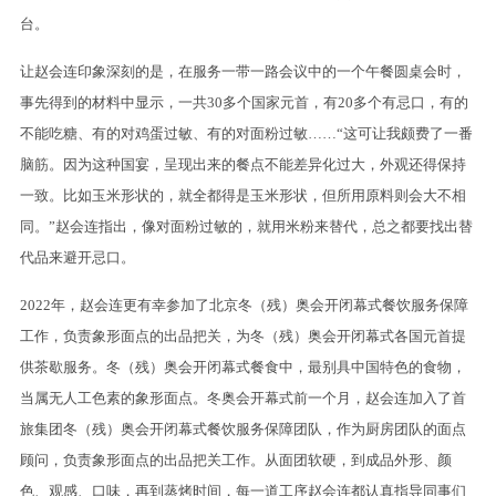
台。
让赵会连印象深刻的是，在服务一带一路会议中的一个午餐圆桌会时，
事先得到的材料中显示，一共30多个国家元首，有20多个有忌口，有的
不能吃糖、有的对鸡蛋过敏、有的对面粉过敏……“这可让我颇费了一番
脑筋。因为这种国宴，呈现出来的餐点不能差异化过大，外观还得保持
一致。比如玉米形状的，就全都得是玉米形状，但所用原料则会大不相
同。”赵会连指出，像对面粉过敏的，就用米粉来替代，总之都要找出替
代品来避开忌口。
2022年，赵会连更有幸参加了北京冬（残）奥会开闭幕式餐饮服务保障
工作，负责象形面点的出品把关，为冬（残）奥会开闭幕式各国元首提
供茶歇服务。冬（残）奥会开闭幕式餐食中，最别具中国特色的食物，
当属无人工色素的象形面点。冬奥会开幕式前一个月，赵会连加入了首
旅集团冬（残）奥会开闭幕式餐饮服务保障团队，作为厨房团队的面点
顾问，负责象形面点的出品把关工作。从面团软硬，到成品外形、颜
色、观感、口味，再到蒸烤时间，每一道工序赵会连都认真指导同事们