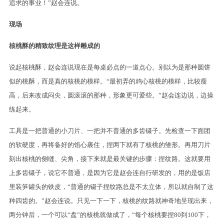
追求的事业！”赵会连说。
现场
核桃酥的精致纹理是这样雕成的
说起核桃酥，赵会连说现在是每桌必点的一道点心。别以为是那种圆饼
似的桃酥，而是真的核桃的模样。“最初弄的鸡心核桃的模样，比较瘦
高，后来改成闷尖，圆滚滚的那种，形象更可爱些。”赵会连边说，边操
练起来。
工具是一把普通的小刀片、一把并不普通的多齿镊子。先检查一下面团
的软硬度，再将备好的馅心裹住，捏两下就有了核桃的雏形。再用刀片
刻出核桃的侧缝、尖角，接下来就是最关键的步骤：捏纹路。这就要用
上多齿镊子，说它不普通，是因为它是赵会连自行研发的，用的是饭店
里装笋罐头的铁皮，“普通的镊子捏纹路总是不太立体，所以就自制了这
种四齿的。”赵会连说。只见一下一下，核桃的纹路就神奇地呈现出来，
两分钟后，一个可以“盘”的核桃就做成了，“每个核桃要捏80到100下，