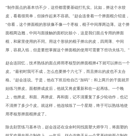
“制作面点的基本功不少，这些都需要基础打扎实。比如，擀这个水饺
皮，看着很简单，但操作起来不容易。”赵会连拿着一个擀面棍介绍道，
“你看，这个擀面棍的形状像不像一个枣核，棍子中间厚两边薄。这个擀
面棍两边翘，中间与面接触的面积比较小，这是我们面点专用的擀面
棍，和家里使用的不同。用这个形状的棍子擀出的皮，四周薄、中间
厚，容易入馅，但是要想掌握这个擀面棍的使用可需要下些功夫练习。”
赵会连回忆，技术熟练的面点师用枣核型的擀面棍擀4下就可以擀出一个
皮。“最初时我可不成，怎么也要擀个六七下，而且擀出的皮也不太合
格。”赵会连说。于是，他在下班后给自己“加码”：和上两斤的干面就开
始练习擀皮。面都擀成皮后，他就又将皮重新和在一起再练。一个晚
上，他擀皮、和面、再擀皮、再和面，记不清重复了多少轮动作，也记
不清擀了多少个皮。就这样，他连续练了一个星期，终于可以熟练地使
用枣核形擀面棍擀皮了。
除去刻苦练习基本功，赵会连还在业余时间找面塑大师学习，将面塑的
技艺也用在面点制作上。一年后，赵会连终于从一个零基础的面点制作