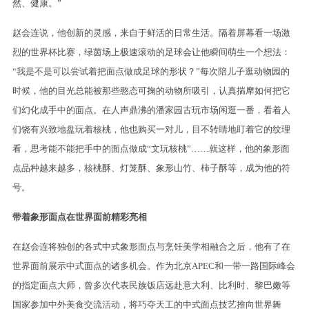
然、健康。”
赵会连说，他创新的灵感，来自于鲜活的日常生活。隔着屏幕看一场激
烈的世界杯比赛，绿茵场上极速滚动的足球会让他瞬间萌生一个想法：
“我是不是可以尝试着把面点做成足球的形状？”每次陪儿子逛动物园的
时候，他的目光总能被那些憨态可掬的动物所吸引，认真揣摩如何把它
们幻化成手中的面点。在人声鼎沸的潘家园古玩市场闲逛一番，看着人
们饶有兴致地盘玩着核桃，他也购买一对儿，目不转睛地盯着它的纹理
看，思考能不能把手中的面点做成“文玩核桃”……就这样，他的象形面
点品种越来越多，核桃酥、灯笼酥、象形山竹、柿子酥等，成为他的符
号。
带着象形面点在世界面前精彩亮相
在赵会连将独创的各式中式象形面点与烹饪美学相融合之后，他有了在
世界面前展示中式面点的诸多机会。作为北京APEC和一带一路国际峰会
的指定面点大师，曾多次代表民族饭店远赴意大利、比利时、黎巴嫩等
国家参加中外美食交流活动，将巧夺天工的中式面点技艺推向世界舞