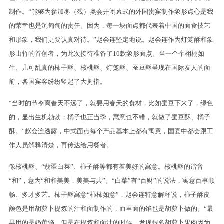
制作。“能够为参加冬（残）奥会开闭幕式的外国贵宾制作象形点心是我
的荣幸也是沉甸甸的责任。因为，每一块面点都代表着中国的面食技艺
和形象，我们更要认真对待。”赵会连坚定地说。赵会连作为灯笼酥和象
形山竹的首创者，为此次接待准备了10款象形面点。当一个个栩栩如
生、几可乱真的柿子酥、核桃酥、灯笼酥、蚕豆酥呈现在国际友人的面
前，各国宾客纷纷竖起了大拇指。
“当时的节令离春天不远了，就要用春天的食材，比如蚕豆下来了，绿色
的，显出生机勃勃；橘子也正当季，寓意也不错，就做了蚕豆酥、橘子
酥。”赵会连透露，中式面点每个产品基本上都有寓意，国宴中都会跟工
作人员解释清楚，再传达给用餐者。
像核桃酥、“翡翠白菜”、柿子酥等都有着美好的寓意。核桃酥的谐音
“和”，意为“和和美美，美美与共”。“白菜”有“百财”的说法，寓意百事顺
畅、多才多艺。柿子酥寓意“柿柿如意”，赵会连特意解释说，柿子酥皮
颜色是用胡萝卜提炼的汁和面制作的，而里面的馅也是胡萝卜做的。“最
早用的是奶黄馅。但是在提炼和面汁的时候，发现很多胡萝卜果肉因为