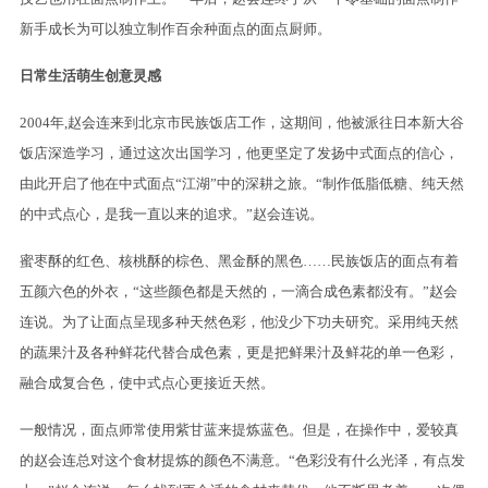
新手成长为可以独立制作百余种面点的面点厨师。
日常生活萌生创意灵感
2004年,赵会连来到北京市民族饭店工作，这期间，他被派往日本新大谷
饭店深造学习，通过这次出国学习，他更坚定了发扬中式面点的信心，
由此开启了他在中式面点“江湖”中的深耕之旅。“制作低脂低糖、纯天然
的中式点心，是我一直以来的追求。”赵会连说。
蜜枣酥的红色、核桃酥的棕色、黑金酥的黑色……民族饭店的面点有着
五颜六色的外衣，“这些颜色都是天然的，一滴合成色素都没有。”赵会
连说。为了让面点呈现多种天然色彩，他没少下功夫研究。采用纯天然
的蔬果汁及各种鲜花代替合成色素，更是把鲜果汁及鲜花的单一色彩，
融合成复合色，使中式点心更接近天然。
一般情况，面点师常使用紫甘蓝来提炼蓝色。但是，在操作中，爱较真
的赵会连总对这个食材提炼的颜色不满意。“色彩没有什么光泽，有点发