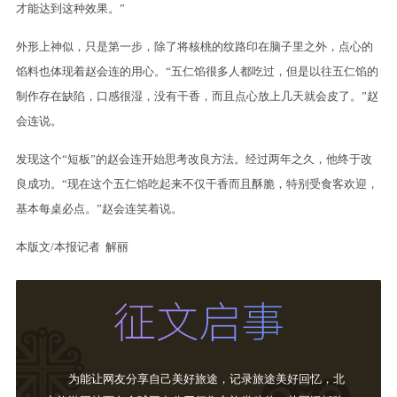
才能达到这种效果。”
外形上神似，只是第一步，除了将核桃的纹路印在脑子里之外，点心的
馅料也体现着赵会连的用心。“五仁馅很多人都吃过，但是以往五仁馅的
制作存在缺陷，口感很湿，没有干香，而且点心放上几天就会皮了。”赵
会连说。
发现这个“短板”的赵会连开始思考改良方法。经过两年之久，他终于改
良成功。“现在这个五仁馅吃起来不仅干香而且酥脆，特别受食客欢迎，
基本每桌必点。”赵会连笑着说。
本版文/本报记者 解丽
为能让网友分享自己美好旅途，记录旅途美好回忆，北