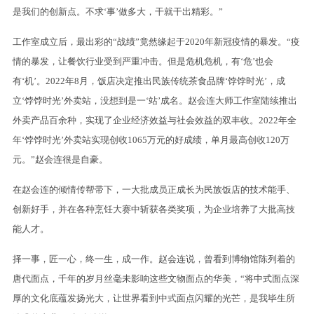
是我们的创新点。不求‘事’做多大，干就干出精彩。”
工作室成立后，最出彩的“战绩”竟然缘起于2020年新冠疫情的暴发。“疫
情的暴发，让餐饮行业受到严重冲击。但是危机危机，有‘危’也会
有‘机’。2022年8月，饭店决定推出民族传统茶食品牌‘饽饽时光’，成
立‘饽饽时光’外卖站，没想到是一‘站’成名。赵会连大师工作室陆续推出
外卖产品百余种，实现了企业经济效益与社会效益的双丰收。2022年全
年‘饽饽时光’外卖站实现创收1065万元的好成绩，单月最高创收120万
元。”赵会连很是自豪。
在赵会连的倾情传帮带下，一大批成员正成长为民族饭店的技术能手、
创新好手，并在各种烹饪大赛中斩获各类奖项，为企业培养了大批高技
能人才。
择一事，匠一心，终一生，成一作。赵会连说，曾看到博物馆陈列着的
唐代面点，千年的岁月丝毫未影响这些文物面点的华美，“将中式面点深
厚的文化底蕴发扬光大，让世界看到中式面点闪耀的光芒，是我毕生所