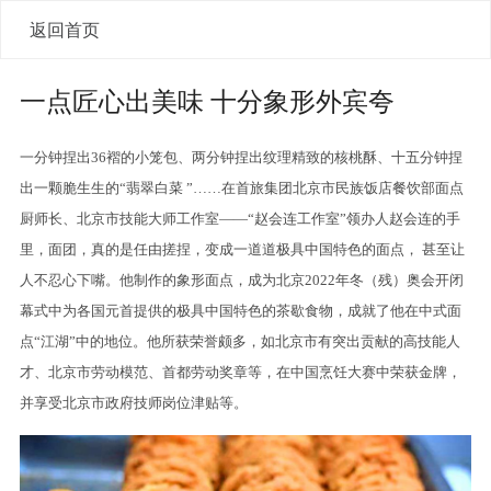
返回首页
一点匠心出美味 十分象形外宾夸
一分钟捏出36褶的小笼包、两分钟捏出纹理精致的核桃酥、十五分钟捏
出一颗脆生生的“翡翠白菜 ”……在首旅集团北京市民族饭店餐饮部面点
厨师长、北京市技能大师工作室——“赵会连工作室”领办人赵会连的手
里，面团，真的是任由搓捏，变成一道道极具中国特色的面点， 甚至让
人不忍心下嘴。他制作的象形面点，成为北京2022年冬（残）奥会开闭
幕式中为各国元首提供的极具中国特色的茶歇食物，成就了他在中式面
点“江湖”中的地位。他所获荣誉颇多，如北京市有突出贡献的高技能人
才、北京市劳动模范、首都劳动奖章等，在中国烹饪大赛中荣获金牌，
并享受北京市政府技师岗位津贴等。