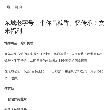
返回首页
东城老字号，带你品粽香、忆传承！文
末福利→
端午将至，粽叶飘香
今年端午东城的老字号“八仙过海、各显神通”，从便宜坊的南北包容到
锦芳的手工传统，从同日升的七味匠心到全素斋的药食同源……
在东城它们不仅是“舌尖上的一口老味道”，更是街坊邻里间，最安心的
节日陪伴。
便
宜
坊
一粽包罗南北味
鸭香入馅话传承