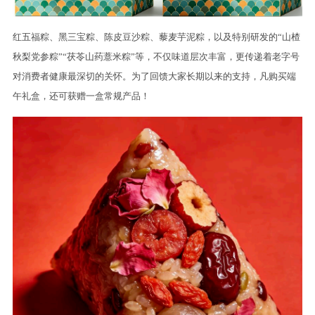
红五福粽、黑三宝粽、陈皮豆沙粽、藜麦芋泥粽，以及特别研发的“山楂
秋梨党参粽”“茯苓山药薏米粽”等，不仅味道层次丰富，更传递着老字号
对消费者健康最深切的关怀。为了回馈大家长期以来的支持，凡购买端
午礼盒，还可获赠一盒常规产品！