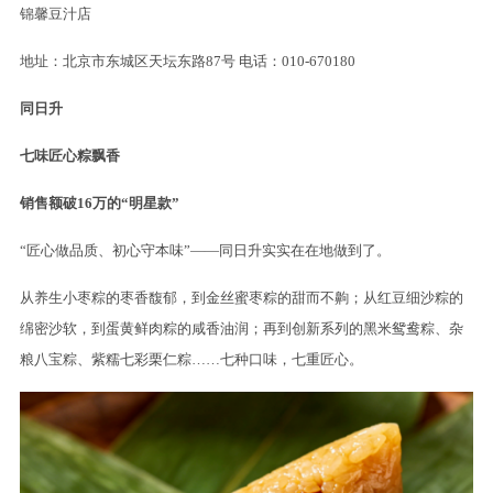
锦馨豆汁店
地址：北京市东城区天坛东路87号 电话：010-670180
同
日
升
七味匠心粽飘香
销售额破16万的“明星款”
“匠心做品质、初心守本味”——同日升实实在在地做到了。
从养生小枣粽的枣香馥郁，到金丝蜜枣粽的甜而不齁；从红豆细沙粽的
绵密沙软，到蛋黄鲜肉粽的咸香油润；再到创新系列的黑米鸳鸯粽、杂
粮八宝粽、紫糯七彩栗仁粽……七种口味，七重匠心。