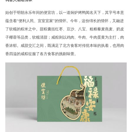
始创于明朝永乐年间的便宜坊，以一道焖炉烤鸭闻名天下，其字号本意
蕴含着“便利人民、宜室宜家”的情怀。今年，这份绵长的情怀，又融进
了软糯的粽米之中。甜粽囊括红枣、豆沙、八宝、粗粮藜麦燕麦、奶皮
子椰蓉等品类，软糯清甜；咸粽则以鸡肉、牛肉、牛肉蛋黄为主打，肉
香浓郁。咸甜交汇之间，既满足了北方食客对传统本味的执着，也用肉
香四溢的咸粽征服了各方食客的挑剔味蕾。