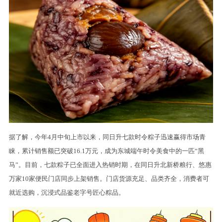
据了解，今年4月中旬上市以来，同日升七款时令粽子迅速赢得市场青
睐，累计销售额已突破16.1万元，成为东城端午时令美食中的一匹“黑
马”。目前，七款粽子已全面进入热销时期，在同日升北新桥粮行、悠惠
万家10家便民门店同步上架销售。门店货源充足、品类齐全，消费者可
就近选购，沉浸式品鉴老字号匠心粽品。