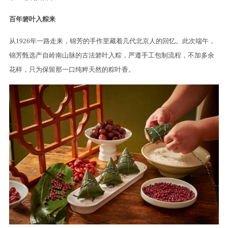
百年箬叶入粽来
从1926年一路走来，锦芳的手作里藏着几代北京人的回忆。此次端午，
锦芳甄选产自岭南山脉的古法箬叶入粽，严遵手工包制流程，不加多余
花样，只为保留那一口纯粹天然的粽叶香。