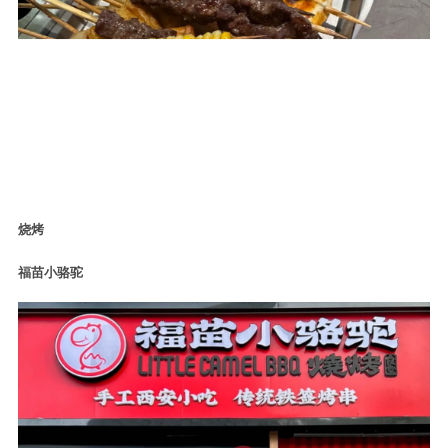
烧烤
福苗小骆驼