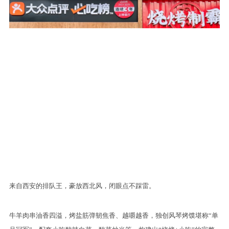
来自西安的排队王，豪放西北风，闭眼点不踩雷。
牛羊肉串油香四溢，烤盐筋弹韧焦香、越嚼越香，独创风琴烤馍堪称“单