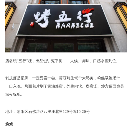
店名玩“五行”梗，出品也讲究平衡——火候、调味、口感拿捏到位。
剥皮虾是招牌，一定要尝一尝。蒜蓉烤生蚝个大肥美，粉丝吸饱汤汁，
一口入魂。烤面包片刷了黄油蜂蜜，外脆内软。疙瘩汤、炒方便面也是
深夜标配。
地址：朝阳区石佛营路八里庄北里129号院10-20号
烧烤