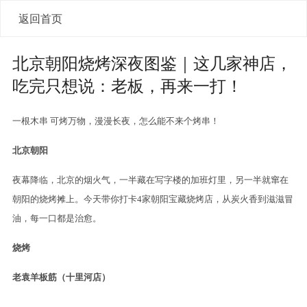
返回首页
北京朝阳烧烤深夜图鉴｜这几家神店，
吃完只想说：老板，再来一打！
一根木串 可烤万物，漫漫长夜，怎么能不来个烤串！
北京朝阳
夜幕降临，北京的烟火气，一半藏在写字楼的加班灯里，另一半就窜在
朝阳的烧烤摊上。今天带你打卡4家朝阳宝藏烧烤店，从炭火香到滋滋冒
油，每一口都是治愈。
烧烤
老袁羊板筋（十里河店）