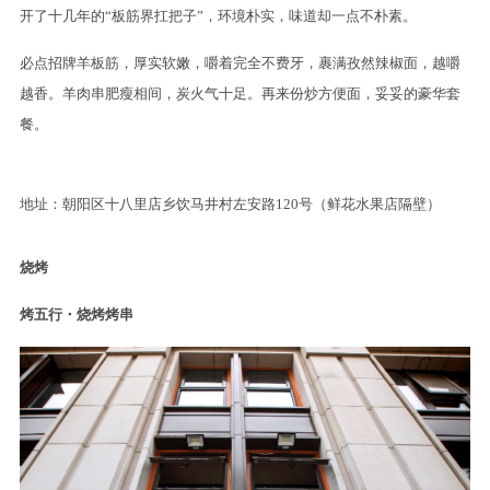
开了十几年的“板筋界扛把子”，环境朴实，味道却一点不朴素。
必点招牌羊板筋，厚实软嫩，嚼着完全不费牙，裹满孜然辣椒面，越嚼
越香。羊肉串肥瘦相间，炭火气十足。再来份炒方便面，妥妥的豪华套
餐。
地址：朝阳区十八里店乡饮马井村左安路120号（鲜花水果店隔壁）
烧烤
烤五行・烧烤烤串