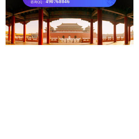
490768046
咨询QQ：