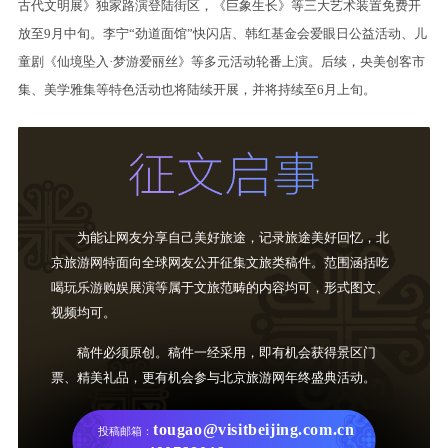
古代文明展》独家路演登陆街区，《巨象生长》等三大艺术装置免费开
放至9月中旬。李宁“劲道面馆”快闪店、韩红基金会爱眼日公益活动、儿
童剧《仙境坠入·梦游爱丽丝》等多元活动轮番上演。后续，央美创客市
集、美学雅集等特色活动也将陆续开展，并将持续至6月上旬。
为能让网友分享自己美好旅途，记录旅途美好回忆，北
京旅游网特面向全球网友公开征集文旅类稿件。范围涵括吃
喝玩乐游购娱展演等属于文旅范畴的内容均可，形式图文、
视频均可。
稿件必须原创。稿件一经采用，即有机会获得景区门
票、精美礼品，更有机会参与北京旅游网年终盛典活动。
tougao@visitbeijing.com.cn
投稿邮箱：