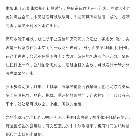
本报讯（记者 朱松梅）初夏时节，亮马东院昨天开业迎客。在这片小而
美的商业空间，市民游客可以歇歇脚，吹着河风喝杯咖啡，或吃一餐漂
亮饭，享受全时段的水岸生活。
亮马东院不难找，就在朝阳公园路和亮马河的交汇处。虽名为“院”，实
则是一片镶嵌在滨水空间的开放商业设施，4处小而美的商铺刚刚开业。
在这里逛逛，会忍不住慢下脚步：大片开阔绿地包裹着亮马东院，随便
往栏杆上一靠，就能拍杂志封面。透过垂柳的柔枝，可以看到十米开外
波光粼粼的河水。
滨水步道两侧，月季、山桃草、萱草等植物高低错落，把亮马东院染成
多巴胺调色盘。网床、抱枕、露营椅散落林间，岸边撑起了一顶顶各色
阳伞，随处是可以放空、小坐、闲谈的角落。
亮马东院占地面积约3000平方米，共有4家商铺，每个都主打精致范儿。
有温暖松弛的咖啡店，有文艺范儿的手工冰激凌车，也有时尚的鸡尾酒
吧和西南特色小餐馆。