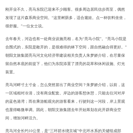
刚开业不久，亮马东院已迎来不少顾客。很多周边居民信步而至，偶然
发现了这片森系商业空间。“这里树荫多，适合遛娃。点一杯饮料坐坐，
很舒服。”一位女士说。
去年春天，河边也有一处商业设施亮相，名为“亮马小院”。“亮马小院是
合围式的，东院是敞开的，是很难得的林下空间，跟自然融合得更好。”
朝阳文旅集团亮马河文化经济带建设相关负责人朱梦娇介绍，在尽量保
留自然本底的前提下，他们为东院添置了漂亮的花草和休闲设施、灯光
装置。
亮马河畔寸土寸金，怎么突然冒出了商业空间？朱梦娇介绍，以前，这
一区域相对冷清，没有商业配套。岸边的游客想休憩，只能去往河对岸
的蓝色港湾；而在乘游船观光的游客看来，行驶到这一河段，岸上景观
也显得略微单调。因此，朝阳文旅集团去年开始筹划在此开辟商业空
间，增加河畔活力。
亮马河全长约10公里，是“三环碧水绕京城”中北环水系的关键组成部