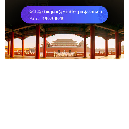
tougao@visitbeijing.com.cn
投稿邮箱：
490768046
咨询QQ：