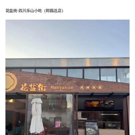
花盐街·四川乐山小吃（郎园总店）