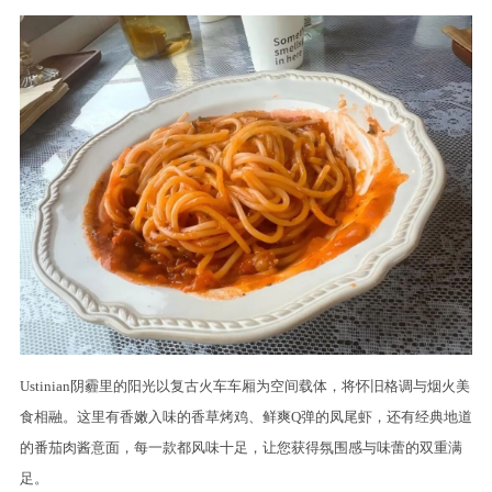
Ustinian阴霾里的阳光以复古火车车厢为空间载体，将怀旧格调与烟火美
食相融。这里有香嫩入味的香草烤鸡、鲜爽Q弹的凤尾虾，还有经典地道
的番茄肉酱意面，每一款都风味十足，让您获得氛围感与味蕾的双重满
足。