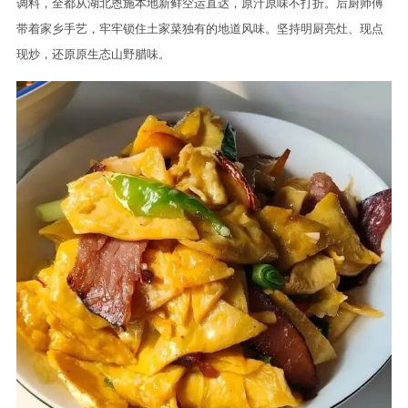
调料，全都从湖北恩施本地新鲜空运直达，原汁原味不打折。后厨师傅
带着家乡手艺，牢牢锁住土家菜独有的地道风味。坚持明厨亮灶、现点
现炒，还原原生态山野腊味。