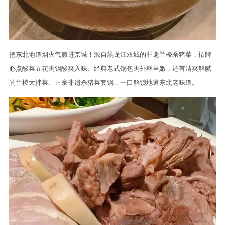
把东北地道烟火气搬进京城！源自黑龙江双城的非遗兰棱杀猪菜，招牌
必点酸菜五花肉锅酸爽入味、经典老式锅包肉外酥里嫩，还有清爽解腻
的兰棱大拌菜、正宗非遗杀猪菜套锅，一口解锁地道东北老味道。