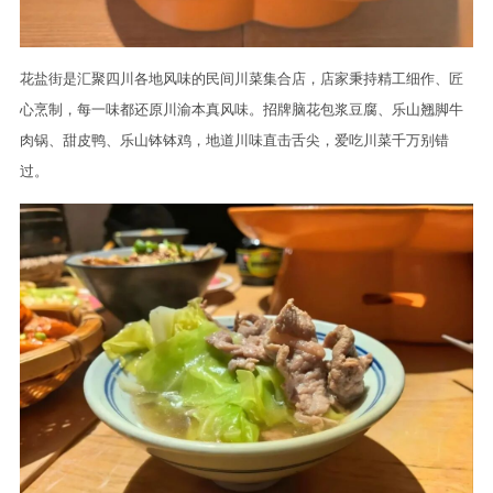
花盐街是汇聚四川各地风味的民间川菜集合店，店家秉持精工细作、匠
心烹制，每一味都还原川渝本真风味。招牌脑花包浆豆腐、乐山翘脚牛
肉锅、甜皮鸭、乐山钵钵鸡，地道川味直击舌尖，爱吃川菜千万别错
过。