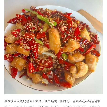
藏在坝河沿线的地道土家菜，店里腊肉、腊排骨、腊猪蹄还有特色秘制