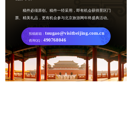
稿件必须原创。稿件一经采用，即有机会获得景区门
票、精美礼品，更有机会参与北京旅游网年终盛典活动。
tougao@visitbeijing.com.cn
投稿邮箱：
490768046
咨询QQ：