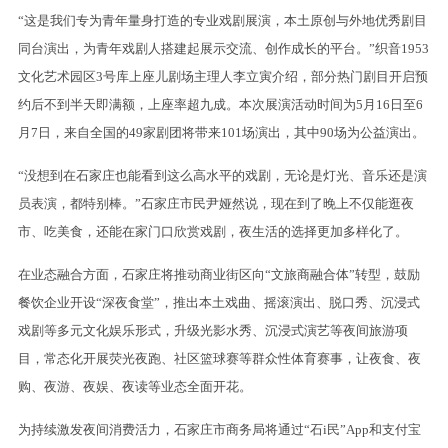
“这是我们专为青年量身打造的专业戏剧展演，本土原创与外地优秀剧目
同台演出，为青年戏剧人搭建起展示交流、创作成长的平台。”织音1953
文化艺术园区3号库上座儿剧场主理人李立寅介绍，部分热门剧目开启预
约后不到半天即满额，上座率超九成。本次展演活动时间为5月16日至6
月7日，来自全国的49家剧团将带来101场演出，其中90场为公益演出。
“没想到在石家庄也能看到这么高水平的戏剧，无论是灯光、音乐还是演
员表演，都特别棒。”石家庄市民尹娅然说，现在到了晚上不仅能逛夜
市、吃美食，还能在家门口欣赏戏剧，夜生活的选择更加多样化了。
在业态融合方面，石家庄将推动商业街区向“文旅商融合体”转型，鼓励
餐饮企业开设“深夜食堂”，推出本土戏曲、摇滚演出、脱口秀、沉浸式
戏剧等多元文化娱乐形式，升级光影水秀、沉浸式演艺等夜间旅游项
目，常态化开展荧光夜跑、社区篮球赛等群众性体育赛事，让夜食、夜
购、夜游、夜娱、夜读等业态全面开花。
为持续激发夜间消费活力，石家庄市商务局将通过“石i民”App和支付宝