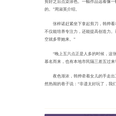
剪好之后点染涂色。一幅作品远看像一
的。”周淑英介绍。
张梓诺赶紧坐下拿起剪刀，韩烨看
不仅能培养专注力，还能提高创造力。
空就多带她来。”
“晚上五六点正是人多的时候，这
慕名而来，也有本地市民隔三差五过来
夜色渐浓，韩烨牵着女儿的手走出
然热闹的巷子说：“非遗太好玩了，我们