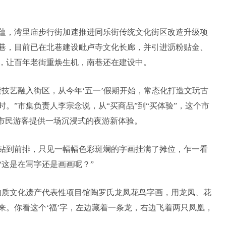
。
化底蕴，湾里庙步行街加速推进同乐街传统文化街区改造升级项
巷，目前已在北巷建设毗卢寺文化长廊，并引进沥粉贴金、
，让百年老街重焕生机，南巷还在建设中。
遗技艺融入街区，从今年‘五一’假期开始，常态化打造文玩古
时。”市集负责人李宗念说，从“买商品”到“买体验”，这个市
为市民游客提供一场沉浸式的夜游新体验。
钻到前排，只见一幅幅色彩斑斓的字画挂满了摊位，乍一看
“这是在写字还是画画呢？”
物质文化遗产代表性项目馆陶罗氏龙凤花鸟字画，用龙凤、花
来。你看这个‘福’字，左边藏着一条龙，右边飞着两只凤凰，