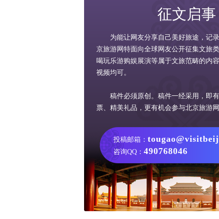
征文启事
为能让网友分享自己美好旅途，记
京旅游网特面向全球网友公开征集文旅
喝玩乐游购娱展演等属于文旅范畴的内
视频均可。
稿件必须原创。稿件一经采用，即
票、精美礼品，更有机会参与北京旅游
tougao@visitbei
投稿邮箱：
490768046
咨询QQ：