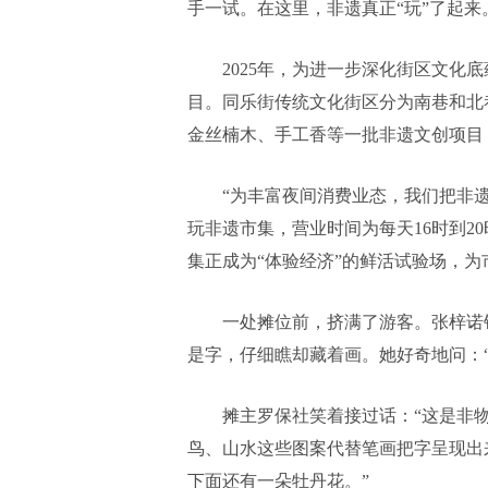
手一试。在这里，非遗真正“玩”了起来
2025年，为进一步深化街区文
目。同乐街传统文化街区分为南巷和北
金丝楠木、手工香等一批非遗文创项目
“为丰富夜间消费业态，我们把非
玩非遗市集，营业时间为每天16时到20
集正成为“体验经济”的鲜活试验场，
一处摊位前，挤满了游客。张梓诺
是字，仔细瞧却藏着画。她好奇地问：
摊主罗保社笑着接过话：“这是非
鸟、山水这些图案代替笔画把字呈现出
下面还有一朵牡丹花。”