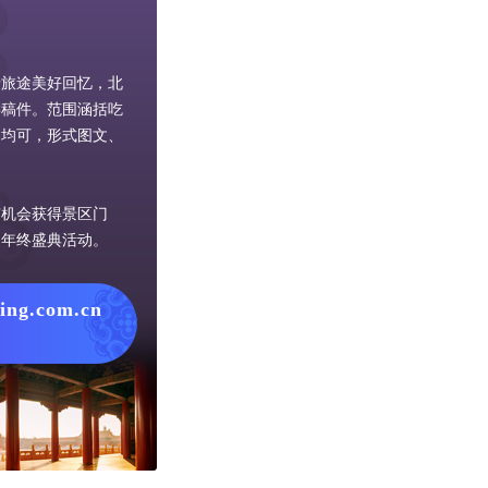
录旅途美好回忆，北
类稿件。范围涵括吃
容均可，形式图文、
有机会获得景区门
网年终盛典活动。
jing.com.cn