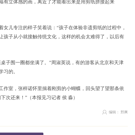
幅有立体感的画，离近了才能看出来是用剪纸拼接起来
着女儿专注的样子笑着说：“孩子在体验非遗剪纸的过程中，
让孩子从小就接触传统文化，这样的机会太难得了，以后有
张桌子围一圈都坐满了。”周淑英说，有的游客从北京和天津
学习的。
工作室，张梓诺怀里揣着刚剪的小蝴蝶，回头望了望那条依
下次还来！”（本报见习记者 侯 淼）
编辑： 邢爽