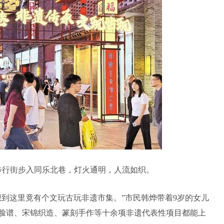
庙步行街步入同乐北巷，灯火通明，人流如织。
想到这里竟有个文玩古玩非遗市集。”市民韩烨带着9岁的女儿
脸谱、宋锦织造、篆刻手作等十余项非遗代表性项目都能上