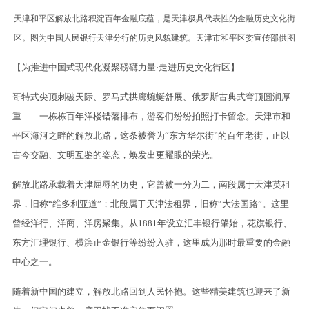
天津和平区解放北路积淀百年金融底蕴，是天津极具代表性的金融历史文化街
区。图为中国人民银行天津分行的历史风貌建筑。天津市和平区委宣传部供图
【为推进中国式现代化凝聚磅礴力量·走进历史文化街区】
哥特式尖顶刺破天际、罗马式拱廊蜿蜒舒展、俄罗斯古典式穹顶圆润厚
重……一栋栋百年洋楼错落排布，游客们纷纷拍照打卡留念。天津市和
平区海河之畔的解放北路，这条被誉为“东方华尔街”的百年老街，正以
古今交融、文明互鉴的姿态，焕发出更耀眼的荣光。
解放北路承载着天津屈辱的历史，它曾被一分为二，南段属于天津英租
界，旧称“维多利亚道”；北段属于天津法租界，旧称“大法国路”。这里
曾经洋行、洋商、洋房聚集。从1881年设立汇丰银行肇始，花旗银行、
东方汇理银行、横滨正金银行等纷纷入驻，这里成为那时最重要的金融
中心之一。
随着新中国的建立，解放北路回到人民怀抱。这些精美建筑也迎来了新