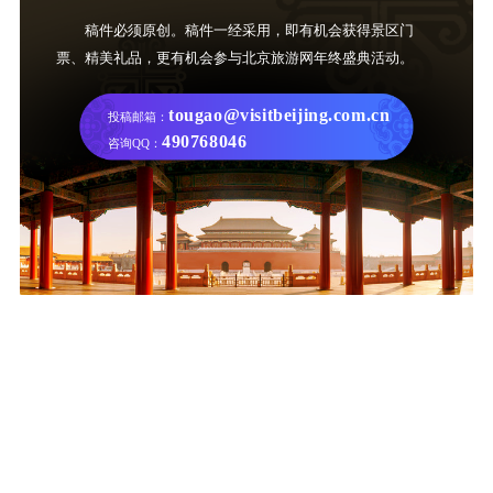
稿件必须原创。稿件一经采用，即有机会获得景区门
票、精美礼品，更有机会参与北京旅游网年终盛典活动。
tougao@visitbeijing.com.cn
投稿邮箱：
490768046
咨询QQ：