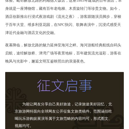
体验。毗邻解放北路的利顺德大饭店，这座1863年建成的百年酒店，本
身就是一座博物馆，藏有百年老电梯、木质旋转门等珍贵文物。如今，
酒店创新推出行浸式夜游戏剧《流光之夜》，游客跟随演员脚步，穿梭
于百年大堂、维多利亚花园，在NPC快闪、歌舞表演中，沉浸式感受天
津近代金融与酒店文化的交融。
夜幕降临，解放北路的魅力延伸至海河之畔。海河游船经典航线自码头
启航，途经解放桥、津湾广场等夜景地标，百年建筑流光溢彩，游客在
晚风与光影中，邂逅文明互鉴映照出的浪漫夜色。
为能让网友分享自己美好旅途，记录旅途美好回忆，北
京旅游网特面向全球网友公开征集文旅类稿件。范围涵括吃
喝玩乐游购娱展演等属于文旅范畴的内容均可，形式图文、
视频均可。