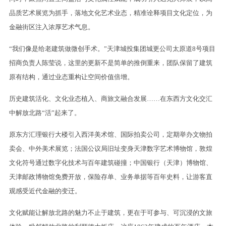
品质艺术展览为抓手，落地文化艺术业态，精准诠释项目文化定位，为
金融街区注入浓厚艺术气息。
“我们像是给老建筑做微创手术。”天津城投集团城更公司太原道8号项目
招商负责人陈莹说，这里的更新不是简单的推倒重来，团队保留了建筑
原有结构，通过业态重构让空间价值倍增。
历史建筑活化、文化业态植入、商旅文融合发展……在东西方文化交汇
中解放北路“活”起来了。
原东方汇理银行大楼引入西洋美术馆、国际拍卖公司，定期举办文物拍
卖会、中外美术展览；法国公议局旧址变身天津数字艺术博物馆，敦煌
文化符号通过数字化技术与百年建筑碰撞；中国银行（天津）博物馆、
天津邮政博物馆免费开放，保险存单、业务单据等百年史料，让游客直
观感受近代金融的变迁。
文化赋能让解放北路的魅力不止于建筑，更在于可参与、可沉浸的文旅