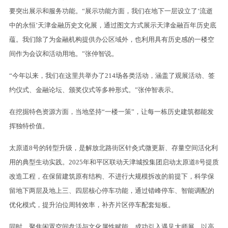
要突出展示和服务功能。“展示功能方面，我们在地下一层设立了‘流逝
中的永恒’天津金融历史文化展，通过图文方式展示天津金融百年历史底
蕴。我们除了为金融机构提供办公区域外，也利用具有历史感的一楼空
间作为会议和活动用地。”张仲智说。
“今年以来，我们在这里共举办了214场各类活动，涵盖了观展活动、签
约仪式、金融论坛、颁奖仪式等多种形式。”张仲智表示。
在挖掘特色资源方面，当地坚持“一楼一策”，让每一栋历史建筑都能发
挥独特价值。
太原道8号的转型升级，是解放北路街区针灸式微更新、存量空间活化利
用的典型生动实践。2025年和平区联动天津城投集团启动太原道8号提质
改造工程，在保留建筑原有结构、不进行大规模拆改的前提下，科学保
留地下两层及地上三、四层核心停车功能，通过错峰停车、智能调配的
优化模式，提升泊位周转效率，补齐片区停车配套短板。
同时，聚焦闲置空间盘活与文化属性赋能，成功引入遇见大师展，以高