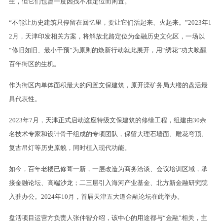
生，但它们也曾一度因找不准定位而闲置。
“不能让历史建筑只停留在回忆里，要让它们活起来、火起来。”2023年1
2月，天津印发相关方案，将解放北路定位为金融历史文化区，一场以
“修旧如旧、最小干预”为原则的焕新行动就此展开，用“绣花”功夫唤醒
百年街区的生机。
作为街区内单体面积最大的闲置文保建筑，原开滦矿务局大楼的盘活最
具代表性。
2023年7月，天津正式启动这座特级文保建筑的修缮工程，组建由30余
名技术专家和设计骨干组成的专项团队，保留大理石墙面、雕花穹顶、
复古吊灯等历史原貌，同时植入现代功能。
如今，百年老楼已修葺一新，一层改造为商务洽谈、会议培训区域，承
接金融论坛、高端沙龙；二三层引入海河产业基金、北方新金融研究院
入驻办公。2024年10月，首届天津五大道金融论坛在此举办。
盘活项目运营方负责人张仲智介绍，该中心的用途都与“金融”相关，主