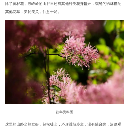
除了黄栌花，坡峰岭的山谷里还有其他种类花卉盛开，缤纷的绣球搭配
其他花草，美轮美奂，仙意十足。
往年资料图
这里的山路全龄友好，轻松徒步，环形缓坡步道，没有陡台阶，沿途观