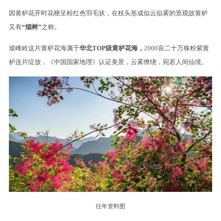
因黄栌花开时花梗呈粉红色羽毛状，在枝头形成似云似雾的景观故黄栌
又有
“烟树”
之称。
坡峰岭这片黄栌花海属于
华北TOP级黄栌花海，
2000亩二十万株粉紫黄
栌连片绽放，《中国国家地理》认证美景，云雾缭绕，宛若人间仙境。
往年资料图