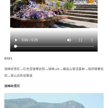
DAY1
坡峰岭景区→红色背篓餐饮部→坡峰cafe→幽岚山童话森林→瑞祥楼餐饮
部→黄山店民宿聚落
坡峰岭景区