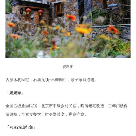
资料图
古派木构民宅，石墙瓦顶+木栅围栏，亲子家庭必选。
「姥姥家」
全国乙级旅游民宿，北京市甲级乡村民宿，晚清老宅改造，百年门楼保
留原貌，全素食餐饮！时令野菜宴，禅意疗愈。
「VIAYA山行集」