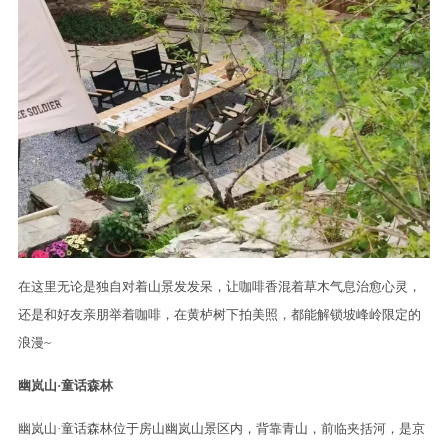
在这里无论是独自对着山景发发呆，让咖啡香混着草木气息治愈心灵，
还是和好友亲朋举着咖啡，在黄栌树下拍美照，都能解锁坡峰岭限定的
浪漫~
幽岚山·童话森林
幽岚山·童话森林位于房山幽岚山景区内，背靠青山，前临夹括河，是京