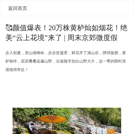
返回首页
🥰颜值爆表！20万株黄栌灿如烟花！绝
美“云上花境”来了 | 周末京郊微度假
步入初夏，房山坡峰岭，步步皆盛景，鲜花开了满山谷，绣球簇拥，黄
栌相伴，层层叠叠染遍山野，沿途随手拍出山野大片，这一季的限时浪
漫值得奔赴！