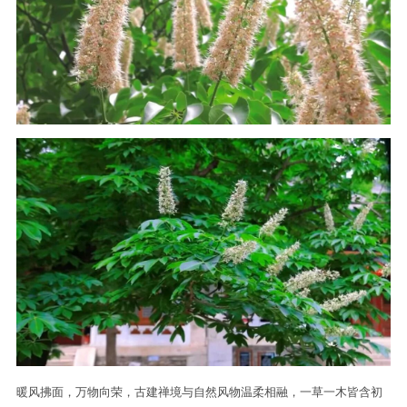
暖风拂面，万物向荣，古建禅境与自然风物温柔相融，一草一木皆含初