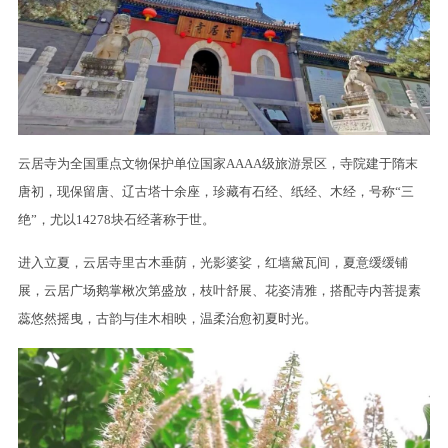
云居寺为全国重点文物保护单位国家AAAA级旅游景区，寺院建于隋末
唐初，现保留唐、辽古塔十余座，珍藏有石经、纸经、木经，号称“三
绝”，尤以14278块石经著称于世。
进入立夏，云居寺里古木垂荫，光影婆娑，红墙黛瓦间，夏意缓缓铺
展，云居广场鹅掌楸次第盛放，枝叶舒展、花姿清雅，搭配寺内菩提素
蕊悠然摇曳，古韵与佳木相映，温柔治愈初夏时光。