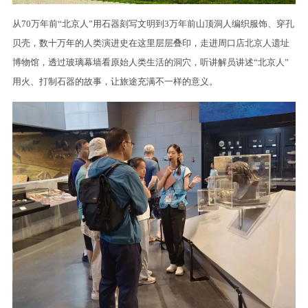
从70万年前“北京人”用石器刻写文明到3万年前山顶洞人编织服饰、穿孔
贝壳，数十万年的人类演进史在这里层层叠印，走进周口店北京人遗址
博物馆，透过玻璃幕墙看原始人类生活的洞穴，听讲解员讲述“北京人”
用火、打制石器的故事，让旅途充满不一样的意义。