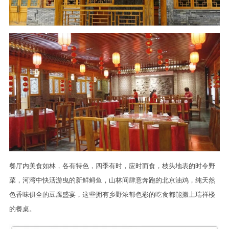
餐厅内美食如林，各有特色，四季有时，应时而食，枝头地表的时令野
菜，河湾中快活游曳的新鲜鲟鱼，山林间肆意奔跑的北京油鸡，纯天然
色香味俱全的豆腐盛宴，这些拥有乡野浓郁色彩的吃食都能搬上瑞祥楼
的餐桌。