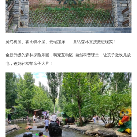
魔幻树屋、霍比特小屋、云端蹦床……童话森林直接搬进现实！
全新升级的森林探险乐园，萌宠互动区+自然科普课堂，让孩子撒欢儿放
电，爸妈轻松拍亲子大片！