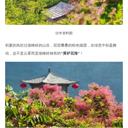
往年资料图
初夏的风吹过坡峰岭的山谷，层层叠叠的粉色烟霞，在绿意中轻盈舞
动，这不是云雾而是坡峰岭独有的
“黄栌花海”
！