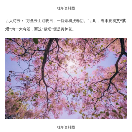
往年资料图
古人诗云：“万叠云山迎晓日，一庭烟树接春阴。”古时，春末夏初
赏“紫
烟”
为一大奇景，而这“紫烟”便是黄栌花。
往年资料图