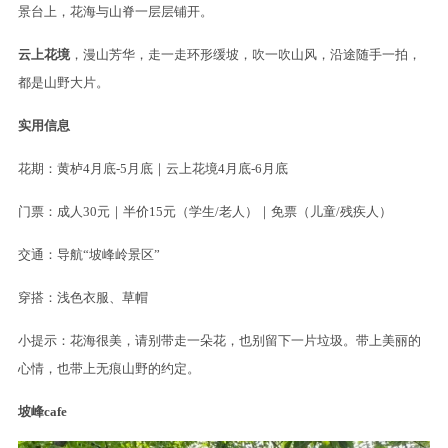
景台上，花海与山脊一层层铺开。
云上花境
，漫山芳华，走一走环形缓坡，吹一吹山风，沿途随手一拍，
都是山野大片。
实用信息
花期：黄栌4月底-5月底｜云上花境4月底-6月底
门票：成人30元｜半价15元（学生/老人）｜免票（儿童/残疾人）
交通：导航“坡峰岭景区”
穿搭：浅色衣服、草帽
小提示：花海很美，请别带走一朵花，也别留下一片垃圾。带上美丽的
心情，也带上无痕山野的约定。
坡峰cafe