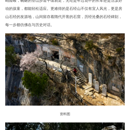
峭险峻，蜿蜒的登山步道平缓易走，无论是年过花甲的长辈还是活泼好
动的孩童，都能轻松适应。更难得的是石经山不仅有宜人风光，更是房
山石经的发源地，山间留存着隋代开凿的石窟，历经沧桑的石经碑刻，
每一步都仿佛在与历史对话。
资料图