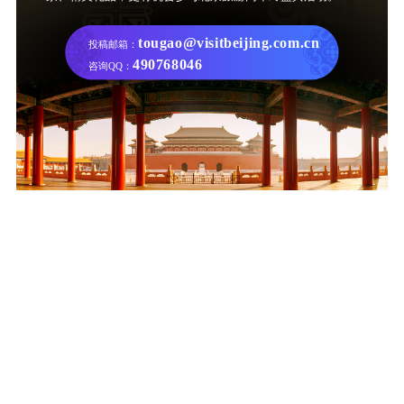
tougao@visitbeijing.com.cn
投稿邮箱：
490768046
咨询QQ：