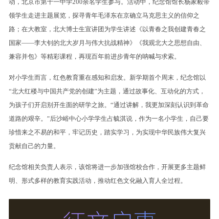
动，北京市第十一中学200余名学生参与。活动中，纪念馆馆长杨家毅带
领学生走进主题展览，探寻青年毛泽东在京确立马克思主义的信仰之
路；在大教室，北大博士生宣讲团为学生讲述《以青春之我创建青春之
国家——李大钊的北大岁月与伟大抗战精神》《我观北大之思想自由、
兼容并包》等精彩课程，再现百年前进步青年的呐喊与求索。
对小学生而言，红色教育重在感知和启发。新学期首个周末，纪念馆以
“北大红楼与中国共产党的创建”为主题，通过故事化、互动化的方式，
为孩子们开启别开生面的研学之旅。“通过讲解，我更加深刻认识到革命
道路的艰辛。”后沙峪中心小学学生占毓淇说，作为一名小学生，自己要
珍惜来之不易的和平，牢记历史，踏实学习，为实现中华民族伟大复兴
贡献自己的力量。
纪念馆相关负责人表示，该馆将进一步加强馆校合作，开展更多主题鲜
明、形式多样的教育实践活动，推动红色文化融入育人全过程。