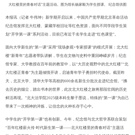
大红楼里的青春对话”主题活动。图为馆长杨家毅为学生授课。 纪念馆供图
本报讯（记者 牛伟坤）新学期开启以来，中国共产党早期北京革命活动
纪念馆发挥北大红楼、蒙藏学校旧址等红色资源，面向不同学段学生策
划“开学第一课”系列活动，目前已有近千名学生走进“红色课堂”。
面向大学新生的“第一课”采用“现场参观+专家授课”的模式开展：北大红
楼“新青年”志愿者带队讲解，学生在文物与史料中重回峥嵘岁月；纪念
馆专家、大学教授在百年前的教室中，以“大历史视野中的北大红楼”“北
大红楼正青春”为主题倾情开讲，启迪青年学子勇担时代使命。截至昨
天，北京大学、清华大学等高校的600余名新生分批次走进纪念馆。“拂
去历史的烟尘，踏出书本的世界，此次北大红楼之旅将那段壮阔的历史
鲜活再现。”北大法学院2025级本科生黎子墨说，特殊的“第一课”为自己
带来了一次精神的淬炼，让信念的火种长存于心中。
中学生的“开学第一课”也有创新。今年，纪念馆与北大哲学系联合策划
“百年红楼薪火传·时代新生第一课——北大红楼里的青春对话”主题活