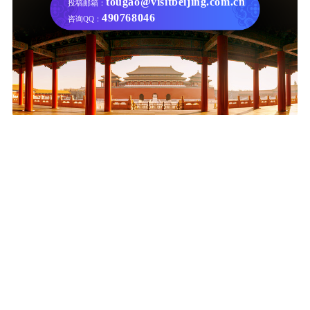
tougao@visitbeijing.com.cn
投稿邮箱：
490768046
咨询QQ：