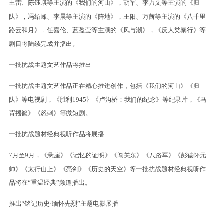
王雷、陈钰琪等主演的《我们的河山》，胡军、李乃文等主演的《归
队》，冯绍峰、李晨等主演的《阵地》，王阳、万茜等主演的《八千里
路云和月》，任嘉伦、蓝盈莹等主演的《风与潮》，《反人类暴行》等
剧目将陆续完成并播出。
一批抗战主题文艺作品将推出
一批抗战主题文艺作品正在精心推进创作，包括《我们的河山》《归
队》等电视剧，《胜利1945》《卢沟桥：我们的纪念》等纪录片，《马
背摇篮》《怒刺》等微短剧。
一批抗战题材经典视听作品将展播
7月至9月，《悬崖》《记忆的证明》《闯关东》《八路军》《彭德怀元
帅》《太行山上》《亮剑》《历史的天空》等一批抗战题材经典视听作
品将在“重温经典”频道播出。
推出“铭记历史·缅怀先烈”主题电影展播