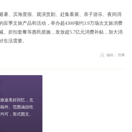
避暑、滨海度假、观演赏剧、赶集看展、亲子游乐、夜间消
应季文旅产品和活动，举办超4300项约3.9万场次文旅消费
减、折扣套餐等惠民措施，发放超5.7亿元消费补贴，加大消
好生活需要。
编辑： 邢爽
录旅途美好回忆，北
类稿件。范围涵括吃
容均可，形式图文、