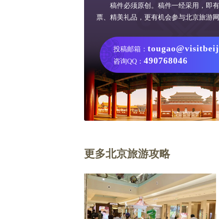
稿件必须原创。稿件一经采用，即
票、精美礼品，更有机会参与北京旅游
tougao@visitbei
投稿邮箱：
490768046
咨询QQ：
更多北京旅游攻略